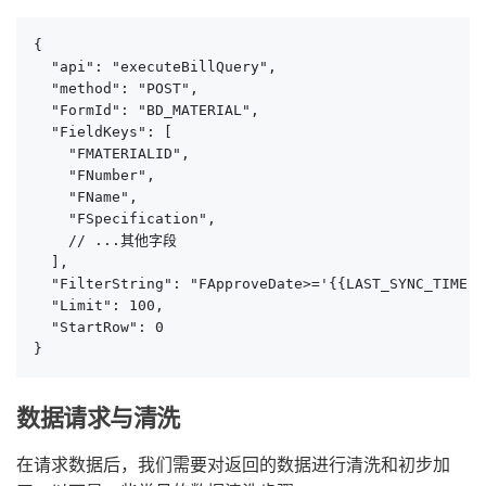
{

  "api": "executeBillQuery",

  "method": "POST",

  "FormId": "BD_MATERIAL",

  "FieldKeys": [

    "FMATERIALID", 

    "FNumber", 

    "FName", 

    "FSpecification", 

    // ...其他字段

  ],

  "FilterString": "FApproveDate>='{{LAST_SYNC_TIME|d
  "Limit": 100,

  "StartRow": 0

}
数据请求与清洗
在请求数据后，我们需要对返回的数据进行清洗和初步加