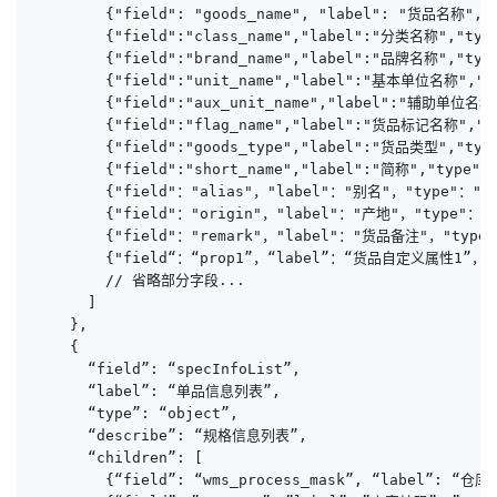
        {"field": "goods_name", "label": "货品名称", "
        {"field":"class_name","label":"分类名称","ty
        {"field":"brand_name","label":"品牌名称","t
        {"field":"unit_name","label":"基本单位名称","t
        {"field":"aux_unit_name","label":"辅助单位名
        {"field":"flag_name","label":"货品标记名称","
        {"field":"goods_type","label":"货品类型"
        {"field":"short_name","label":"简称","type":
        {"field"："alias"，"label"："别名"，"type"："st
        {"field"："origin"，"label"："产地"，"type"："s
        {"field"："remark"，"label"："货品备注"，"type"
        {"field“：“prop1”，“label”：“货品自定义属性1”，“t
        // 省略部分字段...

      ]

    },

    {

      “field”: “specInfoList”,

      “label”: “单品信息列表”,

      “type”: “object”,

      “describe”: “规格信息列表”,

      “children”: [

        {“field”: “wms_process_mask”, “label