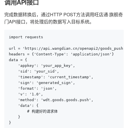
调用API接口
完成数据转换后，通过HTTP POST方法调用旺店通·旗舰奇
门API接口，将处理后的数据写入目标系统。
import requests

url = 'https://api.wangdian.cn/openapi2/goods_push.ph
headers = {'Content-Type': 'application/json'}

data = {

    'appkey': 'your_app_key',

    'sid': 'your_sid',

    'timestamp': 'current_timestamp',

    'sign': 'generated_sign',

    'format': 'json',

    'v': '1.0',

    'method': 'wdt.goods.goods.push',

    'data': {

        # 构建好的请求体

    }

}
