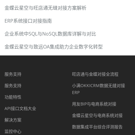
金蝶云星空与旺店通无缝对接方案解析
ERP系统接口对接指南
企业系统中SQL与NoSQL数据库详解与对比
金蝶云星空与致远OA集成助力企业数字化转型
服务支持
旺店通与金蝶对接全流程
服务支持
小满OKKICRM数据无缝对接
ERP
功能特性
用友BIP与电商系统对接
API接口文档大全
金蝶云星空与电商系统对接
解决方案
数据集成平台综合评测报告
监控中心