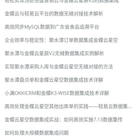
轻松实现汤臣倍健营销云与金蝶云星辰V2的数据集成
金蝶云与轻易云平台的数据无缝对接技术解析
高效同步MySQL数据到广东省食品追溯平台
企业效率与稳定性：聚水潭订单数据集成金蝶云星空
聚水潭与金蝶云星辰V2无缝数据集成实例解析
实现聚水潭采购入库与金蝶云星空无缝对接的方法
聚水潭盘点单和金蝶云星空数据集成技术详解
小满OKKICRM和金蝶K3-WISE数据集成技术详解
高效处理金蝶云星空其他出库单的实践——轻易云数据集成平台案例
金蝶云星空数据集成实战：如何高效实施7.13数据重传
如何处理大规模数据集成问题