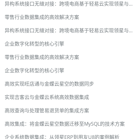
异构系统接口无缝对接：跨境电商基于轻易云实现领星与金蝶云星空财务合规落地
零售行业数据集成的高效解决方案
异构系统接口无缝对接：跨境电商基于轻易云实现领星与金蝶云星空财务合规落地
企业数字化转型的核心引擎
零售行业数据集成的高效解决方案
企业数字化转型的核心引擎
高效实现旺店通与金蝶云星空的数据同步
实现吉客云与金蝶云系统高效数据集成
高效查询与处理管易退货单的集成方案
高效集成：将金蝶云星空数据迁移至MySQL的技术方案
企业系统数据集成：从领星ERP到用友U8的案例解析