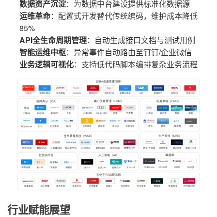
数据资产沉淀
：为数据中台建设提供标准化数据源
运维革命
：配置式开发替代传统编码，维护成本降低
85%
API全生命周期管理
：自动生成接口文档与测试用例
智能运维中枢
：异常事件自动路由至钉钉/企业微信
业务逻辑可视化
：支持低代码脚本编排复杂业务流程
行业赋能展望