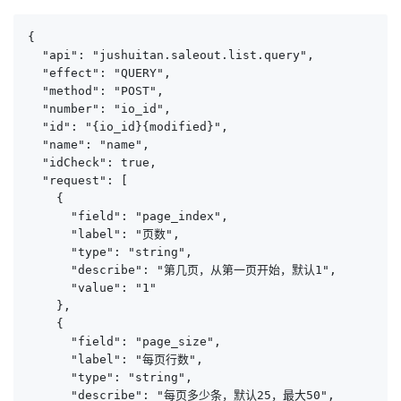
{

  "api": "jushuitan.saleout.list.query",

  "effect": "QUERY",

  "method": "POST",

  "number": "io_id",

  "id": "{io_id}{modified}",

  "name": "name",

  "idCheck": true,

  "request": [

    {

      "field": "page_index",

      "label": "页数",

      "type": "string",

      "describe": "第几页，从第一页开始，默认1",

      "value": "1"

    },

    {

      "field": "page_size",

      "label": "每页行数",

      "type": "string",

      "describe": "每页多少条，默认25，最大50",
