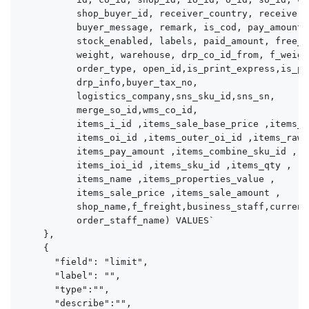
          shop_buyer_id, receiver_country, receiver_
          buyer_message, remark, is_cod, pay_amount,
          stock_enabled, labels, paid_amount, free_a
          weight, warehouse, drp_co_id_from, f_weight
          order_type, open_id,is_print_express,is_pri
          drp_info,buyer_tax_no,

          logistics_company,sns_sku_id,sns_sn,

          merge_so_id,wms_co_id,

          items_i_id ,items_sale_base_price ,items_i
          items_oi_id ,items_outer_oi_id ,items_raw_s
          items_pay_amount ,items_combine_sku_id ,

          items_ioi_id ,items_sku_id ,items_qty ,

          items_name ,items_properties_value ,

          items_sale_price ,items_sale_amount ,

          shop_name,f_freight,business_staff,currenc
          order_staff_name) VALUES`

    },

    {

      "field": "limit",

      "label": "",

      "type":"",

      "describe":"",
