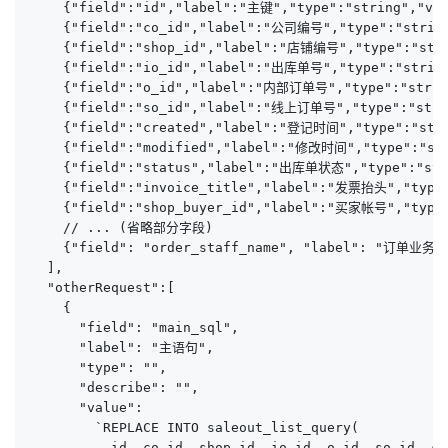
    {"field":"id","label":"主键","type":"string","val
    {"field":"co_id","label":"公司编号","type":"string"
    {"field":"shop_id","label":"店铺编号","type":"strin
    {"field":"io_id","label":"出库单号","type":"string"
    {"field":"o_id","label":"内部订单号","type":"string
    {"field":"so_id","label":"线上订单号","type":"strin
    {"field":"created","label":"登记时间","type":"strin
    {"field":"modified","label":"修改时间","type":"stri
    {"field":"status","label":"出库单状态","type":"stri
    {"field":"invoice_title","label":"发票抬头","type":
    {"field":"shop_buyer_id","label":"买家帐号","type"
    // ... (省略部分字段)

    {"field": "order_staff_name", "label": "订单业务员
  ],

  "otherRequest":[

    {

      "field": "main_sql",

      "label": "主语句",

      "type": "",

      "describe": "",

      "value": 

        `REPLACE INTO saleout_list_query(

          id, co_id, shop_id, io_id, o_id, so_id, cr