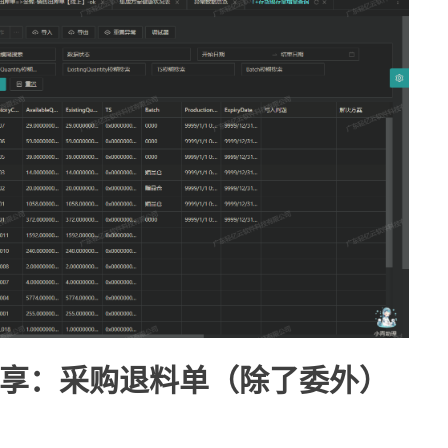
享：采购退料单（除了委外）