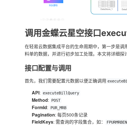
调用金蝶云星空接口execut
在轻易云数据集成平台的生命周期中，第一步是调
料单的数据，并进行初步加工处理。本文将详细探
接口配置与调用
首先，我们需要配置元数据以便正确调用
executeB
API
:
executeBillQuery
Method
:
POST
FormId
:
PUR_MRB
Pagination
: 每页500条记录
FieldKeys
: 需查询的字段集合，如：
FPURMRBEN