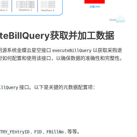
eBillQuery获取并加工数据
用源系统金蝶云星空接口
以获取采购退
executeBillQuery
讨如何配置和使用该接口，以确保数据的准确性和完整性。
接口。以下是关键的元数据配置项：
illQuery
,
,
, 等等。
TRY_FEntryID
FID
FBillNo