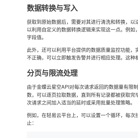
数据转换与写入
获取到原始数据后，需要对其进行清洗和转换，以
以利用自定义的数据转换逻辑来实现这一点。例如，
字段值。
此外，还可以利用平台提供的数据质量监控功能，
不正确，可以立即触发告警并进行相应处理。这种
分页与限流处理
由于金蝶云星空API对每次请求返回的数据量有限
数，可以逐页拉取数据，直到所有记录都被获取完毕
次请求之间加入适当的延时或采用批量处理策略。
例如，在轻易云平台上，可以设置一个循环，每次拉
止：