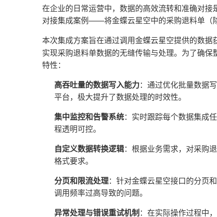
在企业的日常运营中，数据的高效流转和准确对接
对接集成案例——将金蝶云星空中的采购退料单（
本次集成方案旨在通过调用金蝶云星空提供的数据获
实现采购退料单数据的无缝传输与处理。为了确保
特性：
高吞吐量的数据写入能力
：通过优化批量数据写
平台，极大提升了数据处理的时效性。
集中监控和告警系统
：实时跟踪每个数据集成任
程透明可控。
自定义数据转换逻辑
：根据业务需求，对采购退
格式要求。
分页和限流处理
：针对金蝶云星空接口的分页和
调用频率过高导致的问题。
异常处理与错误重试机制
：在实际操作过程中，