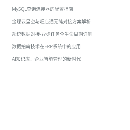
MySQL查询连接器的配置指南
金蝶云星空与旺店通无缝对接方案解析
系统数据对接-异步任务全生命周期详解
数据拍扁技术在ERP系统中的应用
AI知识库：企业智能管理的新时代
,
