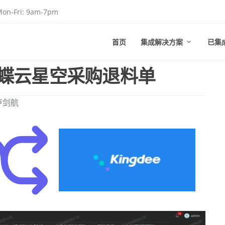
on-Fri: 9am-7pm
首页
集成解决方案
已集
蝶云星空采购退料单
卢剑航