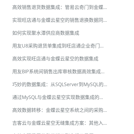
高效销售退货数据集成：管易云奇门到金蝶云星辰
实现旺店通与金蝶云星空的销售退换数据同步
如何实现聚水潭供应商数据集成
用友U8采购退货单集成到旺店通企业奇门的解决方案
高效实现旺店通与金蝶云星空的数据集成
用友BIP系统间销售出库审核数据高效集成技术
巧妙的数据集成：从SQLServer到MySQL的退换货单迁移方案
通过MySQL与金蝶云星空实现数据集成的实战案例详解
高效数据转移：金蝶云星空系统之间的采购入库单集成
吉客云与金蝶云星空无缝集成方案：其他入库对接实战