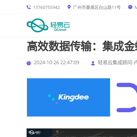
13760755942
广州市番禺区白山路11号
M
高效数据传输：集成金
2024-10-26 22:47:09
轻易云集成顾问-