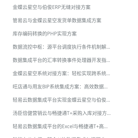
金蝶云星空与伯俊ERP无缝对接方案
管易云与金蝶云星空发货单数据集成方案
库存编码转换的PHP实现方案
数据流控中枢：源平台调度执行条件机制解析
数据集成平台的汇率转换事件处理器开发指南
金蝶云星空系统对接方案：轻松实现跨系统数据流转
旺店通与用友BIP系统集成方案：高效数据对接解决方案
轻易云数据集成平台实现金蝶云星空与伯俊ERP无缝对接
汤臣倍健营销云与畅捷通T+采购入库对接方案
轻易云数据集成平台的Excel与畅捷通T+高效对接方案