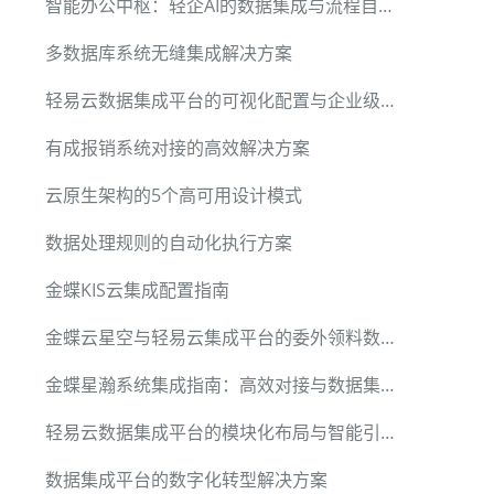
智能办公中枢：轻企AI的数据集成与流程自动化
多数据库系统无缝集成解决方案
轻易云数据集成平台的可视化配置与企业级功能
有成报销系统对接的高效解决方案
云原生架构的5个高可用设计模式
数据处理规则的自动化执行方案
金蝶KIS云集成配置指南
金蝶云星空与轻易云集成平台的委外领料数据对接方案
金蝶星瀚系统集成指南：高效对接与数据集成方案
轻易云数据集成平台的模块化布局与智能引导
数据集成平台的数字化转型解决方案