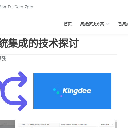
on-Fri: 9am-7pm
首页
集成解决方案
已集
统集成的技术探讨
贺强