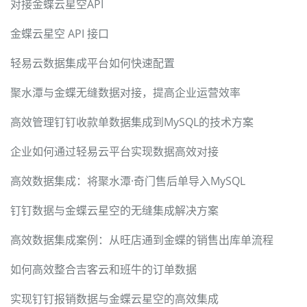
对接金蝶云星空API
金蝶云星空 API 接口
轻易云数据集成平台如何快速配置
聚水潭与金蝶无缝数据对接，提高企业运营效率
高效管理钉钉收款单数据集成到MySQL的技术方案
企业如何通过轻易云平台实现数据高效对接
高效数据集成：将聚水潭·奇门售后单导入MySQL
钉钉数据与金蝶云星空的无缝集成解决方案
高效数据集成案例：从旺店通到金蝶的销售出库单流程
如何高效整合吉客云和班牛的订单数据
实现钉钉报销数据与金蝶云星空的高效集成