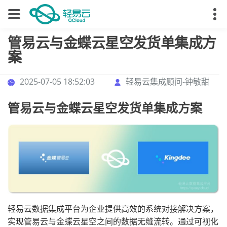
管易云与金蝶云星空发货单集成方
案
2025-07-05 18:52:03
轻易云集成顾问-钟敏甜
管易云与金蝶云星空发货单集成方案
轻易云数据集成平台为企业提供高效的系统对接解决方案，
实现管易云与金蝶云星空之间的数据无缝流转。通过可视化