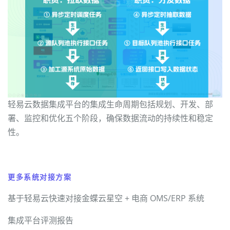
轻易云数据集成平台的集成生命周期包括规划、开发、部
署、监控和优化五个阶段，确保数据流动的持续性和稳定
性。
更多系统对接方案
基于轻易云快速对接金蝶云星空 + 电商 OMS/ERP 系统
集成平台评测报告