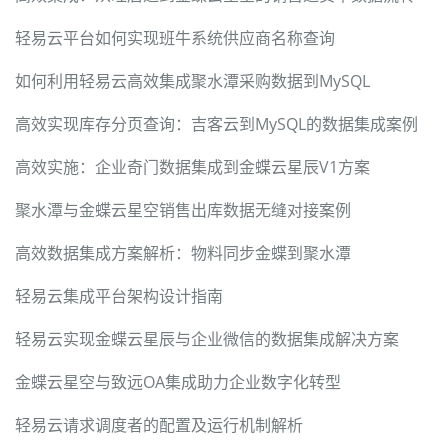
轻易云平台如何实现班牛系统供应商名称查询
如何利用轻易云高效集成聚水潭采购数据到MySQL
高效实现库存分页查询：吉客云到MySQL的数据集成案例
高效实施：企业奇门数据集成到金蝶云星辰V1方案
聚水潭与金蝶云星空销售出库数据无缝对接案例
高效数据集成方案解析：物料同步金蝶到聚水潭
轻易云集成平台架构设计指南
轻易云实现金蝶云星辰与企业微信的数据集成解决方案
金蝶云星空与致远OA集成助力企业数字化转型
轻易云请求调度者的配置及运行机制解析