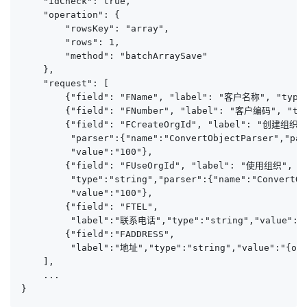
    "idCheck": true,

    "operation": {

        "rowsKey": "array",

        "rows": 1,

        "method": "batchArraySave"

    },

    "request": [

        {"field": "FName", "label": "客户名称", "type":
        {"field": "FNumber", "label": "客户编码", "type
        {"field": "FCreateOrgId", "label": "创建组织", 
         "parser":{"name":"ConvertObjectParser","par
         "value":"100"},

        {"field": "FUseOrgId", "label": "使用组织", 

         "type":"string","parser":{"name":"ConvertOb
         "value":"100"},

        {"field": "FTEL", 

         "label":"联系电话","type":"string","value":"{
        {"field":"FADDRESS",

         "label":"地址","type":"string","value":"{off
    ],

    ...

}