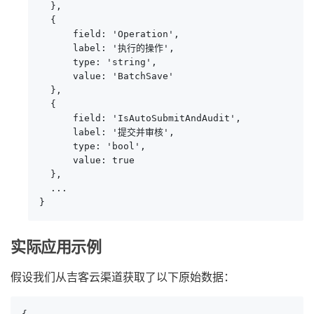
  },

  {

      field: 'Operation',

      label: '执行的操作',

      type: 'string',

      value: 'BatchSave'

  },

  {

      field: 'IsAutoSubmitAndAudit',

      label: '提交并审核',

      type: 'bool',

      value: true

  },

  ...

}
实际应用示例
假设我们从吉客云渠道获取了以下原始数据：