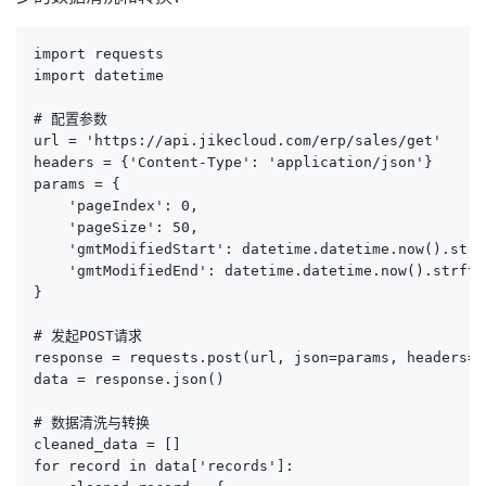
import requests

import datetime

# 配置参数

url = 'https://api.jikecloud.com/erp/sales/get'

headers = {'Content-Type': 'application/json'}

params = {

    'pageIndex': 0,

    'pageSize': 50,

    'gmtModifiedStart': datetime.datetime.now().strf
    'gmtModifiedEnd': datetime.datetime.now().strfti
}

# 发起POST请求

response = requests.post(url, json=params, headers=he
data = response.json()

# 数据清洗与转换

cleaned_data = []

for record in data['records']:
