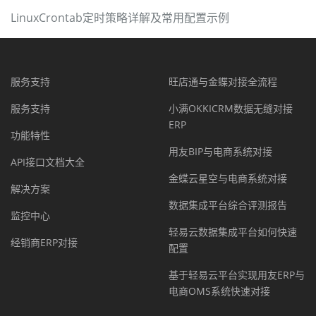
LinuxCrontab定时策略详解及常用配置示例
服务支持
旺店通与金蝶对接全流程
服务支持
小满OKKICRM数据无缝对接
ERP
功能特性
用友BIP与电商系统对接
API接口文档大全
金蝶云星空与电商系统对接
解决方案
数据集成平台综合评测报告
监控中心
轻易云数据集成平台如何快速
经销商ERP对接
配置
基于轻易云平台实现用友ERP与
电商OMS系统快速对接