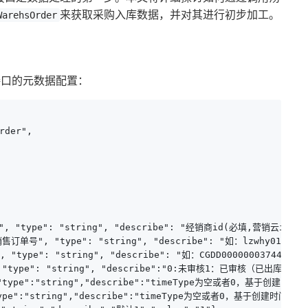
来获取采购入库数据，并对其进行初步加工。
WarehsOrder
接口的元数据配置：
der",

", "type": "string", "describe": "经销商id(必填,营销云id)如：08
营销云销售订单号", "type": "string", "describe": "如：lzwhy
号", "type": "string", "describe": "如：CGDD000000037
, "type": "string", "describe":"0:未审核1：已审核（已出库）","va
间","type":"string","describe":"timeType为空或者0，基于创建时
,"type":"string","describe":"timeType为空或者0，基于创建时间