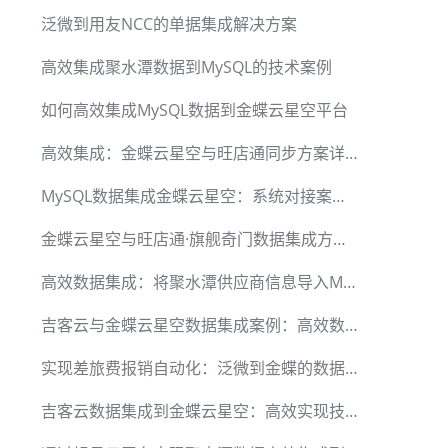
泛微到用友NCC的单据集成解决方案
高效集成聚水潭数据到MySQL的技术案例
如何高效集成MySQL数据到金蝶云星空平台
高效集成：金蝶云星空与旺店通同步方案详解
MySQL数据集成金蝶云星空：系统对接案例解析
金蝶云星空与旺店通·旗舰奇门数据集成方案解析
高效数据集成：将聚水潭供应商信息导入MySQL的实战方法
吉客云与金蝶云星空数据集成案例：高效数据传输与处理
e2fd9d074f4ef7b5e6416b74d006d6", "value": "xxx"},

0121012002，传此参数时，其他时间状态等条件无效"},

实现差旅费报销自动化：泛微到金蝶的数据集成方案
44，传此参数时,其他时间状态等条件无效"},

lue":"1"},

吉客云数据集成到金蝶云星空：高效实现技术解析
间查询，timeType为1，基于更新时间查询，格式：0000-00-00或0000-00-000
查询，timeType为1，基于更新时间查询，格式：0000-00-00或0000-00-0000: