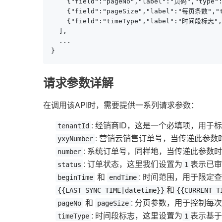
    {"field":"pageNo","label":"页码","type":
    {"field":"pageSize","label":"每页条数","t
    {"field":"timeType","label":"时间段标
  ],

  ...

}
请求参数详解
在调用该API时，需要提供一系列请求参数：
: 经销商ID，这是一个必填项，用于
tenantId
: 营销云销售订单号，当传递此参
yxyNumber
: 系统订单号，同样地，当传递此参数
number
: 订单状态，这里我们设置为
表示已审
status
1
和
: 时间范围，用于限定
beginTime
endTime
和
{{LAST_SYNC_TIME|datetime}}
{{CURRENT_T
和
: 分页参数，用于控制每
pageNo
pageSize
: 时间段标志，这里设置为
表示基于
timeType
1