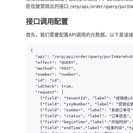
臣倍健营销云的接口
/erp/api/order/query/purIn
接口调用配置
首先，我们需要配置API调用的元数据。以下是该
{

  "api": "/erp/api/order/query/purInWarehsOr
  "effect": "QUERY",

  "method": "POST",

  "number": "number",

  "id": "id",

  "idCheck": true,

  "request": [

    {"field": "tenantId", "label": "经销商id
    {"field": "yxyNumber", "label": "
    {"field": "number", "label": "系统订单
    {"field": "status", "label": "订单状态"
    {"field":"beginTime","label":"开始时
    {"field":"endTime","label":"结束时间"