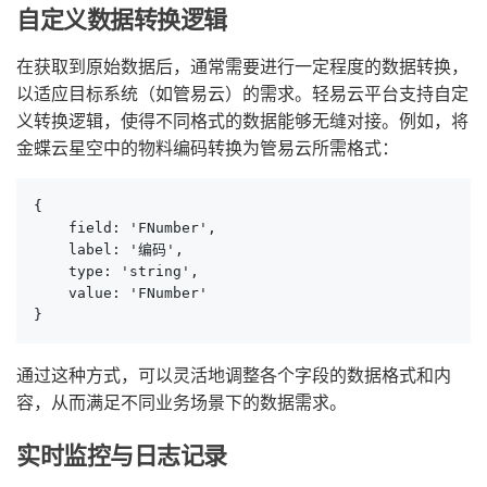
自定义数据转换逻辑
在获取到原始数据后，通常需要进行一定程度的数据转换，
以适应目标系统（如管易云）的需求。轻易云平台支持自定
义转换逻辑，使得不同格式的数据能够无缝对接。例如，将
金蝶云星空中的物料编码转换为管易云所需格式：
{

    field: 'FNumber',

    label: '编码',

    type: 'string',

    value: 'FNumber'

}
通过这种方式，可以灵活地调整各个字段的数据格式和内
容，从而满足不同业务场景下的数据需求。
实时监控与日志记录