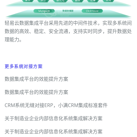
轻易云数据集成平台采用先进的中间件技术，实现多系统间
数据的高效、稳定、安全流通，支持实时同步，提升数据处
理能力。
更多系统对接方案
数据集成平台的效能提升方案
数据集成平台的效能提升方案
CRM系统无缝对接ERP，小满CRM集成标准套件
关于制造业企业内部信息化系统集成解决方案
关于制造业企业内部信息化系统集成解决方案