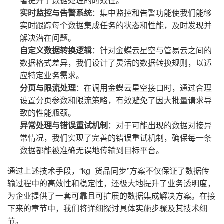
著提升了数据处理的时效性。
实时监控与告警系统
：集中监控和告警功能使我们能够
实时跟踪每个数据集成任务的状态和性能，及时发现并
解决潜在问题。
自定义数据转换逻辑
：针对金蝶云星空与管易云之间的
数据格式差异，我们设计了灵活的数据转换规则，以适
应特定业务需求。
分页与限流处理
：在调用金蝶云星空接口时，通过合理
设置分页参数和限流策略，有效避免了因大批量请求导
致的性能瓶颈。
异常处理与错误重试机制
：对于可能出现的数据对接异
常情况，我们实现了完善的错误重试机制，确保每一条
数据都能被准确无误地传输到目标平台。
通过上述技术手段，“kg_货品同步”方案不仅保证了数据传
输过程中的高效性和稳定性，还极大地提升了业务透明度，
为企业提供了一套可靠且可扩展的数据集成解决方案。在接
下来的章节中，我们将详细探讨具体实施步骤及其技术细
节。