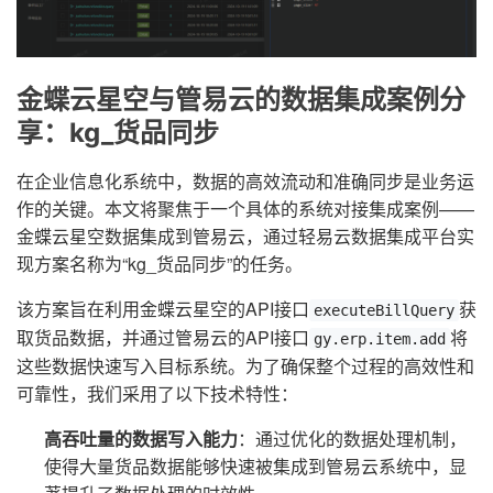
金蝶云星空与管易云的数据集成案例分
享：kg_货品同步
在企业信息化系统中，数据的高效流动和准确同步是业务运
作的关键。本文将聚焦于一个具体的系统对接集成案例——
金蝶云星空数据集成到管易云，通过轻易云数据集成平台实
现方案名称为“kg_货品同步”的任务。
该方案旨在利用金蝶云星空的API接口
获
executeBillQuery
取货品数据，并通过管易云的API接口
将
gy.erp.item.add
这些数据快速写入目标系统。为了确保整个过程的高效性和
可靠性，我们采用了以下技术特性：
高吞吐量的数据写入能力
：通过优化的数据处理机制，
使得大量货品数据能够快速被集成到管易云系统中，显