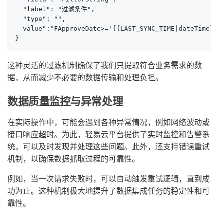
  "label": "过滤条件",

  "type": "",

  value":"FApproveDate>='{{LAST_SYNC_TIME|dateTime}}
}
这种灵活的过滤机制确保了我们只提取符合业务需求的数
据，从而减少不必要的数据传输和处理负担。
数据质量监控与异常处理
在实际操作中，可能会遇到各种异常情况，例如网络波动或
接口响应超时。为此，轻易云平台提供了实时监控和告警系
统，可以及时发现并处理这些问题。此外，还支持错误重试
机制，以确保数据抓取过程的可靠性。
例如，当一次请求失败时，可以自动触发重试逻辑，直到成
功为止。这种机制极大地提升了数据集成任务的稳定性和可
靠性。