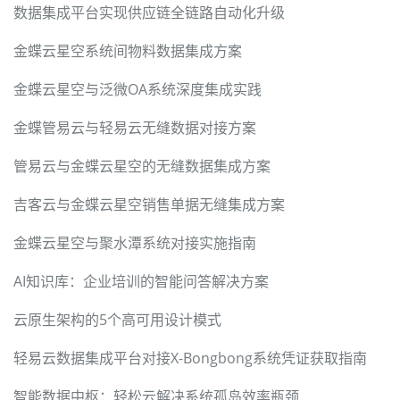
数据集成平台实现供应链全链路自动化升级
金蝶云星空系统间物料数据集成方案
金蝶云星空与泛微OA系统深度集成实践
金蝶管易云与轻易云无缝数据对接方案
管易云与金蝶云星空的无缝数据集成方案
吉客云与金蝶云星空销售单据无缝集成方案
金蝶云星空与聚水潭系统对接实施指南
AI知识库：企业培训的智能问答解决方案
云原生架构的5个高可用设计模式
轻易云数据集成平台对接X-Bongbong系统凭证获取指南
智能数据中枢：轻松云解决系统孤岛效率瓶颈