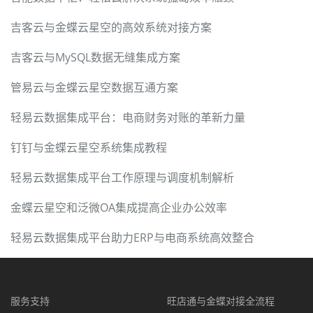
吉客云与金蝶云星空的高效系统对接方案
吉客云与MySQL数据无缝集成方案
管易云与金蝶云星空数据互通方案
轻易云数据集成平台：电商财务对账的革新力量
钉钉与金蝶云星空系统集成教程
轻易云数据集成平台工作原理与调度机制解析
金蝶云星空和泛微OA集成提高企业办公效率
轻易云数据集成平台助力ERP与电商系统高效整合
服务支持
旺店通与金蝶对接全流程