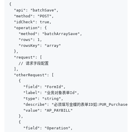
{

  "api": "batchSave",

  "method": "POST",

  "idCheck": true,

  "operation": {

    "method": "batchArraySave",

    "rows": 1,

    "rowsKey": "array"

  },

  "request": [

    // 请求字段配置

  ],

  "otherRequest": [

    {

      "field": "FormId",

      "label": "业务对象表单Id",

      "type": "string",

      "describe": "必须填写金蝶的表单ID如:PUR_PurchaseOrd
      "value": "AP_PAYBILL"

    },

    {

      "field": "Operation",
