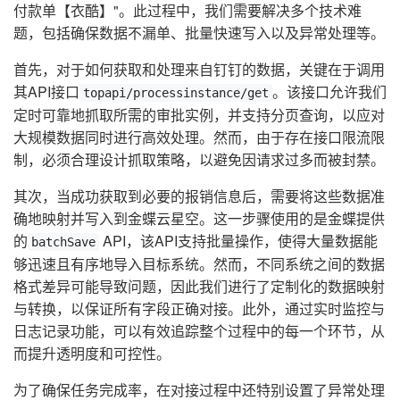
付款单【衣酷】"。此过程中，我们需要解决多个技术难
题，包括确保数据不漏单、批量快速写入以及异常处理等。
首先，对于如何获取和处理来自钉钉的数据，关键在于调用
其API接口
。该接口允许我们
topapi/processinstance/get
定时可靠地抓取所需的审批实例，并支持分页查询，以应对
大规模数据同时进行高效处理。然而，由于存在接口限流限
制，必须合理设计抓取策略，以避免因请求过多而被封禁。
其次，当成功获取到必要的报销信息后，需要将这些数据准
确地映射并写入到金蝶云星空。这一步骤使用的是金蝶提供
的
API，该API支持批量操作，使得大量数据能
batchSave
够迅速且有序地导入目标系统。然而，不同系统之间的数据
格式差异可能导致问题，因此我们进行了定制化的数据映射
与转换，以保证所有字段正确对接。此外，通过实时监控与
日志记录功能，可以有效追踪整个过程中的每一个环节，从
而提升透明度和可控性。
为了确保任务完成率，在对接过程中还特别设置了异常处理