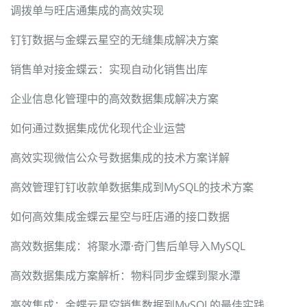
调拨单与旺店通集成的高效实现
钉钉数据与金蝶云星空的无缝集成解决方案
销售单对接金蝶云：实现自动化销售出库
企业信息化管理中的高效数据集成解决方案
如何通过数据集成优化现代企业运营
高效实现微信公众号数据集成的技术方案详解
高效管理钉钉收款单数据集成到MySQL的技术方案
如何高效集成金蝶云星空与旺店通的接口数据
高效数据集成：将聚水潭·奇门售后单导入MySQL
高效数据集成方案解析：物料同步金蝶到聚水潭
高效集成：金蝶云星空销售数据到MySQL的最佳实践