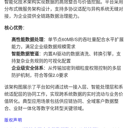
智能化技术架构实现数据的高效整合与价值挖掘。平台采用
分布式微服务架构设计，支持多协议适配与异构系统无缝对
接，为企业提供全链路数据治理能力。
核心优势
：
高性能数据处理
：单节点60MB/S的吞吐量配合水平扩展
能力，满足企业级数据规模需求
智能数据管道
：内置AI驱动的数据清洗、转换引擎，支
持复杂业务规则的可视化配置
企业级安全体系
：从传输加密到细粒度权限控制的多层
防护机制，符合等保2.0要求
该架构图展示了平台如何通过统一接入层、智能处理层和系
统适配层的协同工作，实现跨系统数据的实时流动与业务价
值转化。典型应用场景包括供应链协同、全域客户数据整
合、业财一体化等数字化转型关键领域。
版权声明