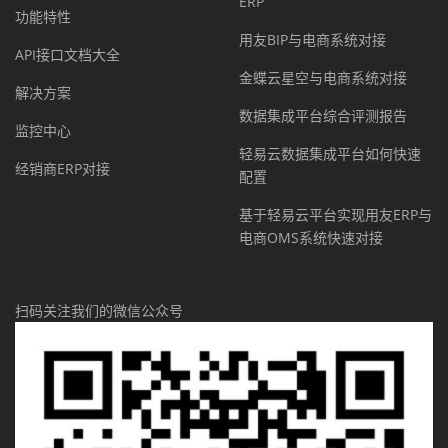
ERP
功能特性
用友BIP与电商系统对接
API接口文档大全
金蝶云星空与电商系统对接
解决方案
数据集成平台综合评测报告
监控中心
轻易云数据集成平台如何快速
经销商ERP对接
配置
基于轻易云平台实现用友ERP与
电商OMS系统快速对接
扫码关注我们的微信公众号