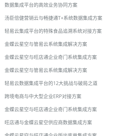
数据集成平台的高效业务协同方案
汤臣倍健营销云与畅捷通T+系统数据集成方案
轻易云集成平台的特殊食品追溯系统对接方案
金蝶云星空与管易云系统集成解决方案
金蝶云星空与旺店通企业奇门系统集成方案
金蝶云星空与管易云系统集成解决方案
轻易云数据集成平台的12大挑战与破局之道
跨境电商与中大型企业ERP对接方案
金蝶云星空与旺店通企业奇门系统集成方案
旺店通与金蝶云星空供应商数据集成方案
金蝶云星空与旺店通企业版出库单集成方案