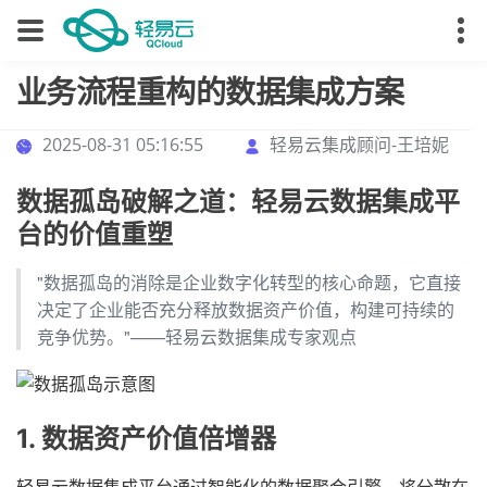
业务流程重构的数据集成方案
2025-08-31 05:16:55
轻易云集成顾问-王培妮
数据孤岛破解之道：轻易云数据集成平
台的价值重塑
"数据孤岛的消除是企业数字化转型的核心命题，它直接
决定了企业能否充分释放数据资产价值，构建可持续的
竞争优势。"——轻易云数据集成专家观点
1. 数据资产价值倍增器
轻易云数据集成平台通过智能化的数据聚合引擎，将分散在