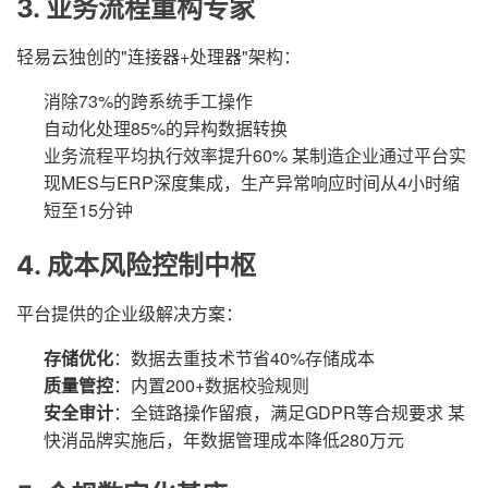
3. 业务流程重构专家
轻易云独创的"连接器+处理器"架构：
消除73%的跨系统手工操作
自动化处理85%的异构数据转换
业务流程平均执行效率提升60% 某制造企业通过平台实
现MES与ERP深度集成，生产异常响应时间从4小时缩
短至15分钟
4. 成本风险控制中枢
平台提供的企业级解决方案：
存储优化
：数据去重技术节省40%存储成本
质量管控
：内置200+数据校验规则
安全审计
：全链路操作留痕，满足GDPR等合规要求 某
快消品牌实施后，年数据管理成本降低280万元