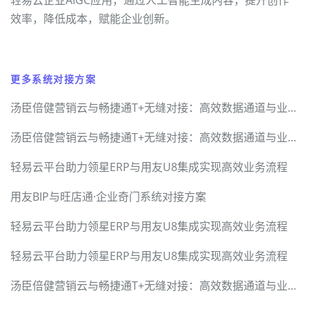
效率，降低成本，赋能企业创新。
更多系统对接方案
汤臣倍健营销云与畅捷通T+无缝对接：高效数据通道与业务价值升级
汤臣倍健营销云与畅捷通T+无缝对接：高效数据通道与业务价值升级
轻易云平台助力领星ERP与用友U8集成实现高效业务流程
用友BIP与旺店通·企业奇门系统对接方案
轻易云平台助力领星ERP与用友U8集成实现高效业务流程
轻易云平台助力领星ERP与用友U8集成实现高效业务流程
汤臣倍健营销云与畅捷通T+无缝对接：高效数据通道与业务价值升级