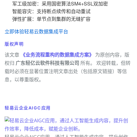
军工级加密：采用国密算法SM4+SSL双加密
智能容灾：支持断点续传和自动重试
弹性扩展：单节点到集群的无缝扩容
立即体验轻易云数据集成平台
版权声明
该文章
《业务流程重构的数据集成方案》
为原创内容，版
权归
广东轻亿云软件科技有限公司
所有。 欢迎转载，但转
载时必须在显著位置注明文章出处（包括原文链接）等信
息，以尊重版权。
轻易云企业AIGC应用
轻易云企业AIGC应用，通过人工智能生成内容，提升创作