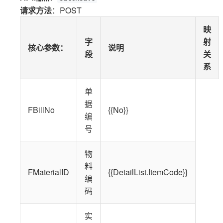
请求方法
：POST
映
字
射
核心参数
：
说明
段
关
系
单
据
FBillNo
{{No}}
编
号
物
料
FMaterialID
{{DetailList.ItemCode}}
编
码
实