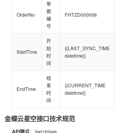
单
据
OrderNo
FHTZD000008
编
号
开
始
{{LAST_SYNC_TIME
StartTime
时
datetime}}
间
结
束
{{CURRENT_TIME
EndTime
时
datetime}}
间
金蝶云星空接口技术规范
API端点
：
batchSave