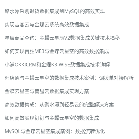
聚水潭采购退货数据集成到MySQL的高效实现
实现吉客云与金蝶云系统高效数据集成
星辰商品查询：金蝶云星辰V2数据集成关键技术揭秘
如何实现百胜ME3与金蝶云星空的高效数据集成
小满OKKICRM和金蝶K3-WISE数据集成技术详解
旺店通与金蝶云星空的数据集成技术案例：调拨单对接解析
金蝶云星空与管易云数据集成实现方案
高效数据集成：从聚水潭到轻易云的完整解决方案
如何高效实现钉钉与金蝶云星空的数据集成
MySQL与金蝶云星空集成案例：数据流转优化