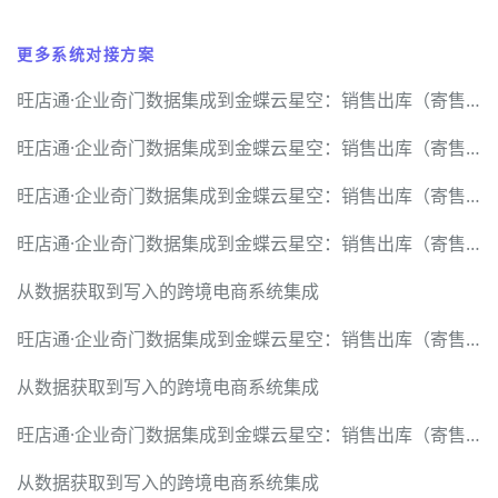
更多系统对接方案
旺店通·企业奇门数据集成到金蝶云星空：销售出库（寄售业务）案例分享
旺店通·企业奇门数据集成到金蝶云星空：销售出库（寄售业务）案例分享
旺店通·企业奇门数据集成到金蝶云星空：销售出库（寄售业务）案例分享
旺店通·企业奇门数据集成到金蝶云星空：销售出库（寄售业务）案例分享
从数据获取到写入的跨境电商系统集成
旺店通·企业奇门数据集成到金蝶云星空：销售出库（寄售业务）案例分享
从数据获取到写入的跨境电商系统集成
旺店通·企业奇门数据集成到金蝶云星空：销售出库（寄售业务）案例分享
从数据获取到写入的跨境电商系统集成