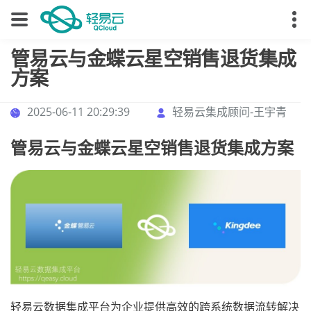
管易云与金蝶云星空销售退货集成
方案
2025-06-11 20:29:39
轻易云集成顾问-王宇青
管易云与金蝶云星空销售退货集成方案
轻易云数据集成平台为企业提供高效的跨系统数据流转解决