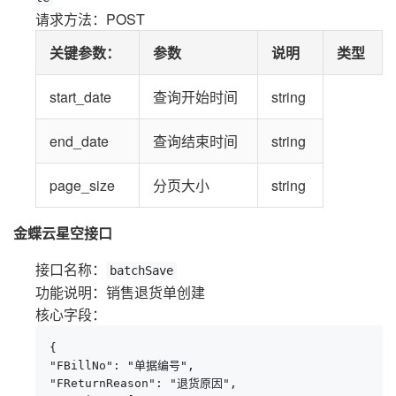
请求方法：POST
关键参数：
参数
说明
类型
start_date
查询开始时间
string
end_date
查询结束时间
string
page_size
分页大小
string
金蝶云星空接口
接口名称：
batchSave
功能说明：销售退货单创建
核心字段：
{

"FBillNo": "单据编号",

"FReturnReason": "退货原因",
