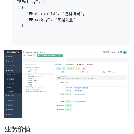
"FEntity": [

  {

    "FMaterialId": "物料编码",

    "FRealQty": "实退数量"

  }

]

}
业务价值