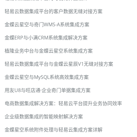
轻易云数据集成平台的客户数据无缝对接方案
金蝶云星空与奇门WMS-A系统集成方案
金蝶ERP与小满CRM系统集成解决方案
植隆业务中台与金蝶云星空系统集成方案
轻易云数据集成平台与金蝶云星辰V1无缝对接方案
金蝶云星空与MySQL系统高效集成方案
用友U8与旺店通·企业奇门单据集成方案
电商数据集成解决方案：轻易云平台提升业务协同效率
企业级数据集成的智能映射解决方案
金蝶星空系统附件处理与轻易云集成方案详解