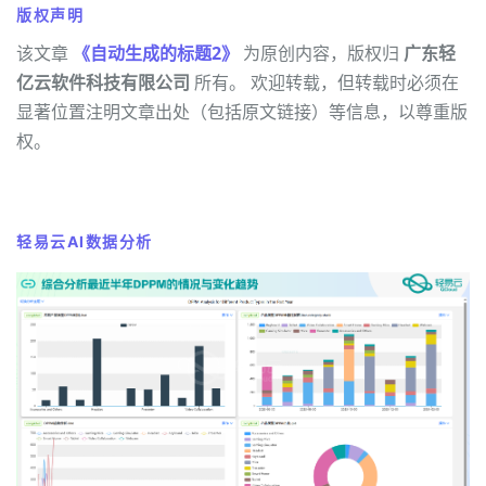
版权声明
该文章
《自动生成的标题2》
为原创内容，版权归
广东轻
亿云软件科技有限公司
所有。 欢迎转载，但转载时必须在
显著位置注明文章出处（包括原文链接）等信息，以尊重版
权。
轻易云AI数据分析