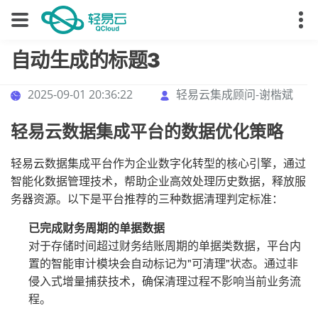
自动生成的标题3
2025-09-01 20:36:22
轻易云集成顾问-谢楷斌
轻易云数据集成平台的数据优化策略
轻易云数据集成平台作为企业数字化转型的核心引擎，通过
智能化数据管理技术，帮助企业高效处理历史数据，释放服
务器资源。以下是平台推荐的三种数据清理判定标准：
已完成财务周期的单据数据
对于存储时间超过财务结账周期的单据类数据，平台内
置的智能审计模块会自动标记为"可清理"状态。通过非
侵入式增量捕获技术，确保清理过程不影响当前业务流
程。