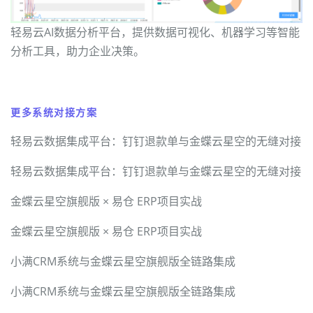
轻易云AI数据分析平台，提供数据可视化、机器学习等智能
分析工具，助力企业决策。
更多系统对接方案
轻易云数据集成平台：钉钉退款单与金蝶云星空的无缝对接
轻易云数据集成平台：钉钉退款单与金蝶云星空的无缝对接
金蝶云星空旗舰版 × 易仓 ERP项目实战
金蝶云星空旗舰版 × 易仓 ERP项目实战
小满CRM系统与金蝶云星空旗舰版全链路集成
小满CRM系统与金蝶云星空旗舰版全链路集成