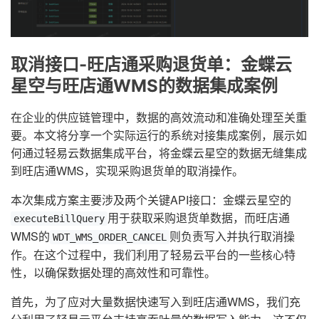
取消接口-旺店通采购退货单：金蝶云
星空与旺店通WMS的数据集成案例
在企业的供应链管理中，数据的高效流动和准确处理至关重
要。本文将分享一个实际运行的系统对接集成案例，展示如
何通过轻易云数据集成平台，将金蝶云星空的数据无缝集成
到旺店通WMS，实现采购退货单的取消操作。
本次集成方案主要涉及两个关键API接口：金蝶云星空的
用于获取采购退货单数据，而旺店通
executeBillQuery
WMS的
则负责写入并执行取消操
WDT_WMS_ORDER_CANCEL
作。在这个过程中，我们利用了轻易云平台的一些核心特
性，以确保数据处理的高效性和可靠性。
首先，为了应对大量数据快速写入到旺店通WMS，我们充