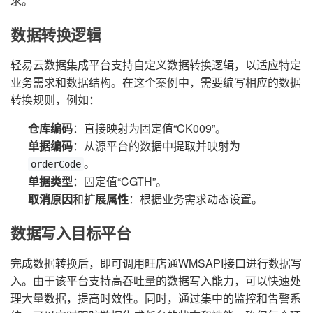
求。
数据转换逻辑
轻易云数据集成平台支持自定义数据转换逻辑，以适应特定
业务需求和数据结构。在这个案例中，需要编写相应的数据
转换规则，例如：
仓库编码
：直接映射为固定值“CK009”。
单据编码
：从源平台的数据中提取并映射为
。
orderCode
单据类型
：固定值“CGTH”。
取消原因
和
扩展属性
：根据业务需求动态设置。
数据写入目标平台
完成数据转换后，即可调用旺店通WMSAPI接口进行数据写
入。由于该平台支持高吞吐量的数据写入能力，可以快速处
理大量数据，提高时效性。同时，通过集中的监控和告警系