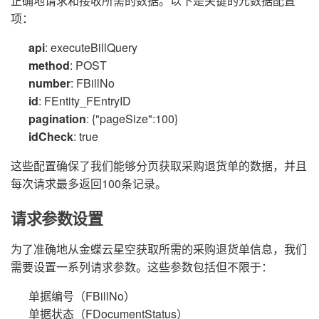
正确地请求和接收所需的数据。以下是关键的元数据配置
项：
api
: executeBillQuery
method
: POST
number
: FBillNo
id
: FEntity_FEntryID
pagination
: {"pageSize":100}
idCheck
: true
这些配置确保了我们能够分页获取采购退货单的数据，并且
每次请求最多返回100条记录。
请求参数设置
为了准确地从金蝶云星空获取所需的采购退货单信息，我们
需要设置一系列请求参数。这些参数包括但不限于：
单据编号（FBillNo）
单据状态（FDocumentStatus）