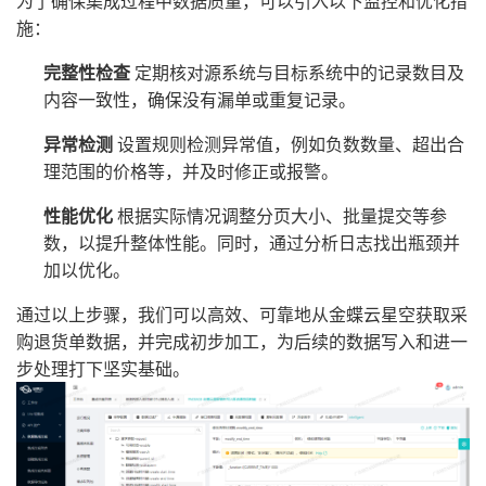
为了确保集成过程中数据质量，可以引入以下监控和优化措
施：
完整性检查
定期核对源系统与目标系统中的记录数目及
内容一致性，确保没有漏单或重复记录。
异常检测
设置规则检测异常值，例如负数数量、超出合
理范围的价格等，并及时修正或报警。
性能优化
根据实际情况调整分页大小、批量提交等参
数，以提升整体性能。同时，通过分析日志找出瓶颈并
加以优化。
通过以上步骤，我们可以高效、可靠地从金蝶云星空获取采
购退货单数据，并完成初步加工，为后续的数据写入和进一
步处理打下坚实基础。