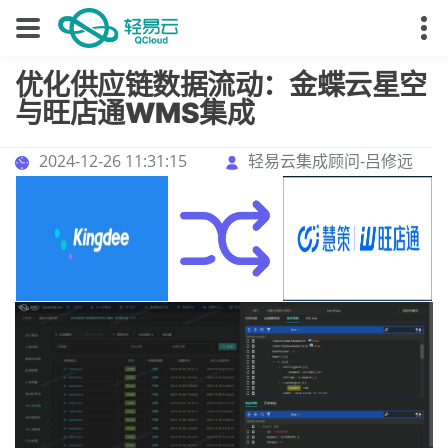
优化供应链数据流动：金蝶云星空
与旺店通WMS集成
2024-12-26 11:31:15
轻易云集成顾问-吕修远