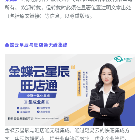
所有。 欢迎转载，但转载时必须在显著位置注明文章出处
（包括原文链接）等信息，以尊重版权。
金蝶云星辰与旺店通无缝集成
金蝶云星辰与旺店通无缝集成，通过轻易云的快速集成方
案，实现数据同步，提升业务流程效率，优化企业管理。