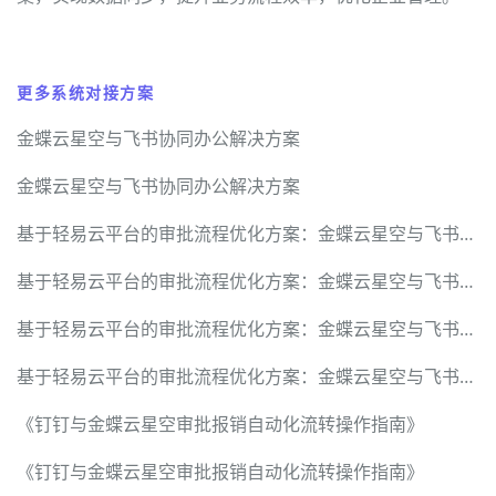
更多系统对接方案
金蝶云星空与飞书协同办公解决方案
金蝶云星空与飞书协同办公解决方案
基于轻易云平台的审批流程优化方案：金蝶云星空与飞书对接
基于轻易云平台的审批流程优化方案：金蝶云星空与飞书对接
基于轻易云平台的审批流程优化方案：金蝶云星空与飞书对接
基于轻易云平台的审批流程优化方案：金蝶云星空与飞书对接
《钉钉与金蝶云星空审批报销自动化流转操作指南》
《钉钉与金蝶云星空审批报销自动化流转操作指南》