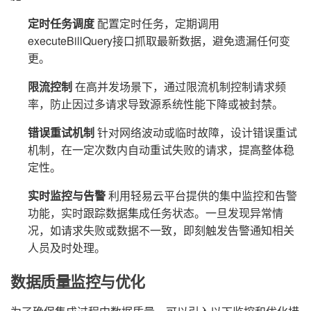
定时任务调度
配置定时任务，定期调用
executeBillQuery接口抓取最新数据，避免遗漏任何变
更。
限流控制
在高并发场景下，通过限流机制控制请求频
率，防止因过多请求导致源系统性能下降或被封禁。
错误重试机制
针对网络波动或临时故障，设计错误重试
机制，在一定次数内自动重试失败的请求，提高整体稳
定性。
实时监控与告警
利用轻易云平台提供的集中监控和告警
功能，实时跟踪数据集成任务状态。一旦发现异常情
况，如请求失败或数据不一致，即刻触发告警通知相关
人员及时处理。
数据质量监控与优化