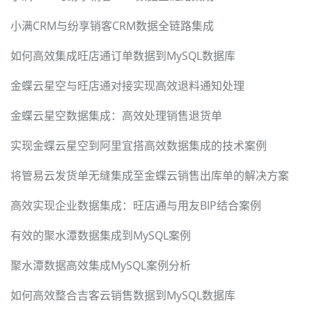
小满CRM与纷享销客CRM数据全链路集成
如何高效集成旺店通订单数据到MySQL数据库
金蝶云星空与旺店通对接实现高效退料通知处理
金蝶云星空数据集成：高效处理销售退货单
实现金蝶云星空到阿里宜搭高效数据集成的技术案例
将管易云发货单无缝集成至金蝶云销售出库单的解决方案
高效实现企业数据集成：旺店通与用友BIP结合案例
有效的聚水潭数据集成到MySQL案例
聚水潭数据高效集成MySQL案例分析
如何高效整合吉客云销售数据到MySQL数据库