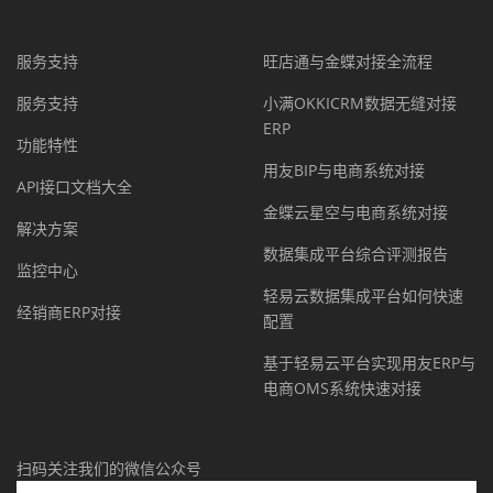
服务支持
旺店通与金蝶对接全流程
服务支持
小满OKKICRM数据无缝对接
ERP
功能特性
用友BIP与电商系统对接
API接口文档大全
金蝶云星空与电商系统对接
解决方案
数据集成平台综合评测报告
监控中心
轻易云数据集成平台如何快速
经销商ERP对接
配置
基于轻易云平台实现用友ERP与
电商OMS系统快速对接
扫码关注我们的微信公众号