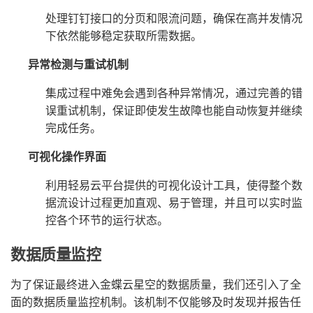
处理钉钉接口的分页和限流问题，确保在高并发情况
下依然能够稳定获取所需数据。
异常检测与重试机制
集成过程中难免会遇到各种异常情况，通过完善的错
误重试机制，保证即使发生故障也能自动恢复并继续
完成任务。
可视化操作界面
利用轻易云平台提供的可视化设计工具，使得整个数
据流设计过程更加直观、易于管理，并且可以实时监
控各个环节的运行状态。
数据质量监控
为了保证最终进入金蝶云星空的数据质量，我们还引入了全
面的数据质量监控机制。该机制不仅能够及时发现并报告任