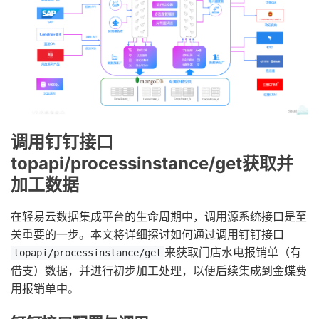
调用钉钉接口
topapi/processinstance/get获取并
加工数据
在轻易云数据集成平台的生命周期中，调用源系统接口是至
关重要的一步。本文将详细探讨如何通过调用钉钉接口
来获取门店水电报销单（有
topapi/processinstance/get
借支）数据，并进行初步加工处理，以便后续集成到金蝶费
用报销单中。