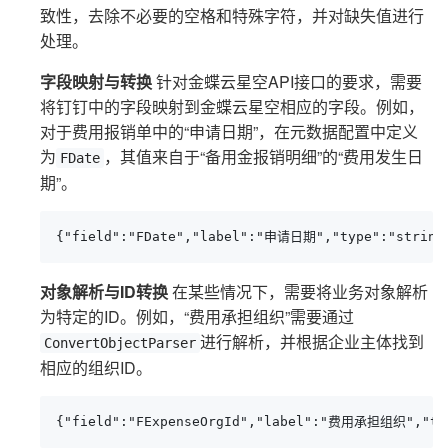
致性，去除不必要的空格和特殊字符，并对缺失值进行
处理。
字段映射与转换
针对金蝶云星空API接口的要求，需要
将钉钉中的字段映射到金蝶云星空相应的字段。例如，
对于费用报销单中的“申请日期”，在元数据配置中定义
为
，其值来自于“备用金报销明细”的“费用发生日
FDate
期”。
{"field":"FDate","label":"申请日期","type":"str
对象解析与ID转换
在某些情况下，需要将业务对象解析
为特定的ID。例如，“费用承担组织”需要通过
进行解析，并根据企业主体找到
ConvertObjectParser
相应的组织ID。
{"field":"FExpenseOrgId","label":"费用承担组织","type