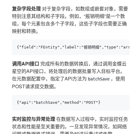
复杂字段处理
对于复杂字段，如数组或嵌套对象，需要
特别注意其结构和子字段。例如，“报销明细”是一个数
组，每个元素包含多个子字段，这些子字段也需要正确
映射和转换。
{"field":"FEntity","label":"报销明细","type":"arra
调用API接口
完成所有的数据转换后，通过调用金蝶云
星空的API接口，将处理后的数据批量写入目标平台。
在元数据配置中，指定了API方法为
，使用
batchSave
POST请求提交数据。
{"api":"batchSave","method":"POST"}
实时监控与异常处理
在数据写入过程中，实时监控任务
状态和性能是至关重要的。一旦发现异常情况，如网络
问题或数据格式错误，需要及时进行重试或告警。