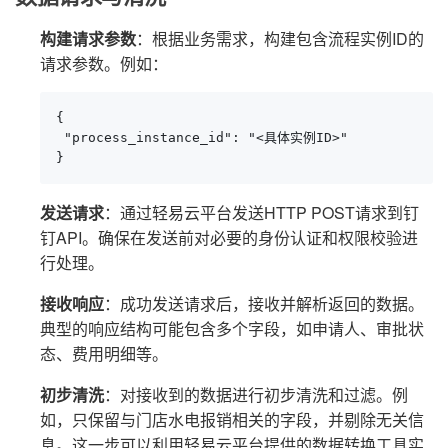
构建请求参数
：根据业务需求，构建包含流程实例ID的
请求参数。例如：
{

 "process_instance_id": "<具体实例ID>"

}
发送请求
：通过轻易云平台发送HTTP POST请求到钉
钉API。确保在发送前对必要的身份认证和权限校验进
行处理。
接收响应
：成功发送请求后，接收并解析返回的数据。
典型的响应结构可能包含多个字段，如申请人、审批状
态、费用明细等。
初步清洗
：对接收到的数据进行初步清洗和过滤。例
如，只保留与门店水电报销相关的字段，并剔除无关信
息。这一步可以利用轻易云平台提供的数据转换工具实