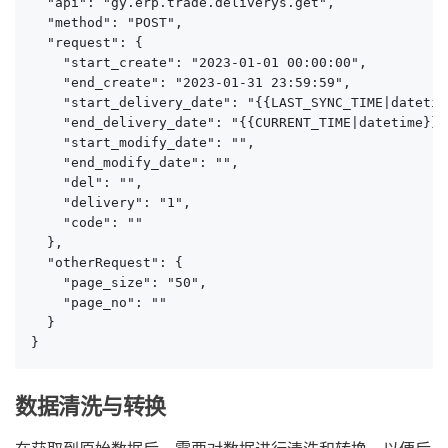
  "api": "gy.erp.trade.deliverys.get",

  "method": "POST",

  "request": {

    "start_create": "2023-01-01 00:00:00",

    "end_create": "2023-01-31 23:59:59",

    "start_delivery_date": "{{LAST_SYNC_TIME|datetime
    "end_delivery_date": "{{CURRENT_TIME|datetime}}",
    "start_modify_date": "",

    "end_modify_date": "",

    "del": "",

    "delivery": "1",

    "code": ""

  },

  "otherRequest": {

    "page_size": "50",

    "page_no": ""

  }

}
数据清洗与转换