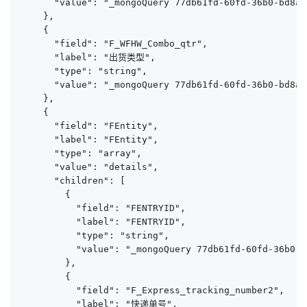
      "value": "_mongoQuery 77db61fd-60fd-36b0-bd8a-
    },

    {

      "field": "F_WFHW_Combo_qtr",

      "label": "出货类型",

      "type": "string",

      "value": "_mongoQuery 77db61fd-60fd-36b0-bd8a-
    },

    {

      "field": "FEntity",

      "label": "FEntity",

      "type": "array",

      "value": "details",

      "children": [

        {

          "field": "FENTRYID",

          "label": "FENTRYID",

          "type": "string",

          "value": "_mongoQuery 77db61fd-60fd-36b0-b
        },

        {

          "field": "F_Express_tracking_number2",

          "label": "快递单号",
