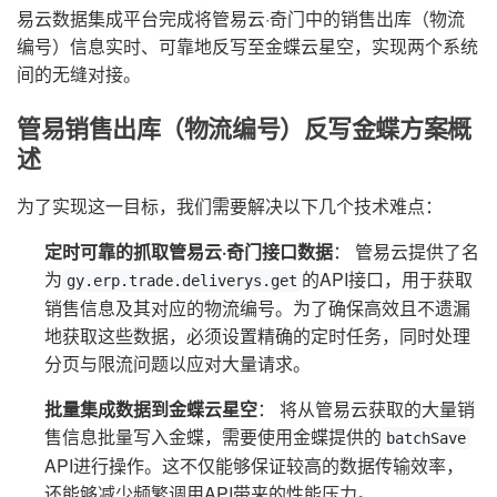
易云数据集成平台完成将管易云·奇门中的销售出库（物流
编号）信息实时、可靠地反写至金蝶云星空，实现两个系统
间的无缝对接。
管易销售出库（物流编号）反写金蝶方案概
述
为了实现这一目标，我们需要解决以下几个技术难点：
定时可靠的抓取管易云·奇门接口数据
： 管易云提供了名
为
的API接口，用于获取
gy.erp.trade.deliverys.get
销售信息及其对应的物流编号。为了确保高效且不遗漏
地获取这些数据，必须设置精确的定时任务，同时处理
分页与限流问题以应对大量请求。
批量集成数据到金蝶云星空
： 将从管易云获取的大量销
售信息批量写入金蝶，需要使用金蝶提供的
batchSave
API进行操作。这不仅能够保证较高的数据传输效率，
还能够减少频繁调用API带来的性能压力。