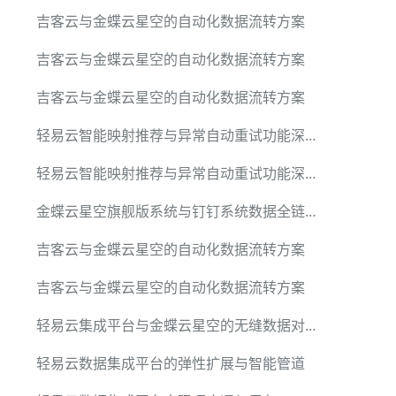
吉客云与金蝶云星空的自动化数据流转方案
吉客云与金蝶云星空的自动化数据流转方案
吉客云与金蝶云星空的自动化数据流转方案
轻易云智能映射推荐与异常自动重试功能深度调研报告
轻易云智能映射推荐与异常自动重试功能深度调研报告
金蝶云星空旗舰版系统与钉钉系统数据全链路集成
吉客云与金蝶云星空的自动化数据流转方案
吉客云与金蝶云星空的自动化数据流转方案
轻易云集成平台与金蝶云星空的无缝数据对接方案
轻易云数据集成平台的弹性扩展与智能管道