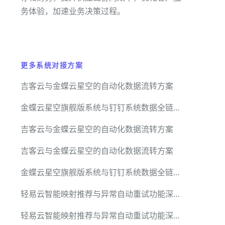
务体验，加速业务决策过程。
更多系统对接方案
吉客云与金蝶云星空的自动化数据流转方案
金蝶云星空旗舰版系统与钉钉系统数据全链路集成
吉客云与金蝶云星空的自动化数据流转方案
吉客云与金蝶云星空的自动化数据流转方案
金蝶云星空旗舰版系统与钉钉系统数据全链路集成
轻易云智能映射推荐与异常自动重试功能深度调研报告
轻易云智能映射推荐与异常自动重试功能深度调研报告