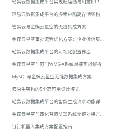
轻易云数据集成平台实现旺店通与用友ERP高效对接
轻易云数据集成平台的多租户隔离存储架构
管易云与金蝶云星空的无缝集成方案
金蝶云星空审批流程优化方案：企业微信集成实践
轻易云数据集成平台的可视化配置界面
金蝶云星空与奇门WMS-A系统对接实战解析
MySQL与金蝶云星空无缝数据集成方案
云原生架构的5个高可用设计模式
轻易云数据集成平台的智能生成请求功能详解
金蝶云星空与四化智造MES系统无缝对接方案
钉钉机器人集成方案配置指南