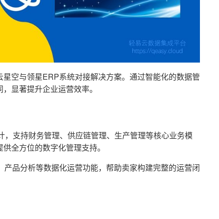
云星空与领星ERP系统对接解决方案。通过智能化的数据管
同，显著提升企业运营效率。
设计，支持财务管理、供应链管理、生产管理等核心业务模
提供全方位的数字化管理支持。
、产品分析等数据化运营功能，帮助卖家构建完整的运营闭