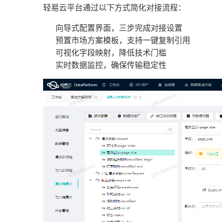
轻易云平台通过以下方式简化对接流程：
向导式配置界面，三步完成对接设置
预置市场方案模板，支持一键复制引用
可视化字段映射，降低技术门槛
实时数据监控，确保传输稳定性