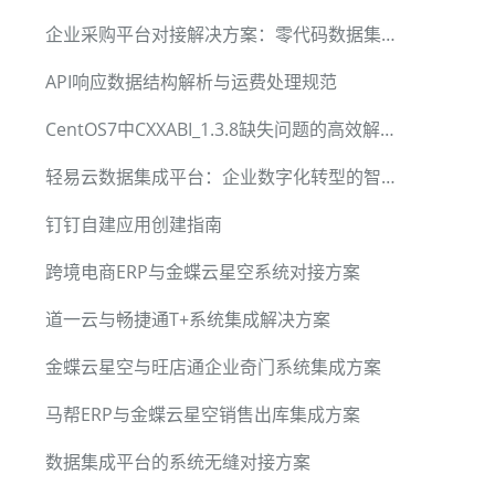
企业采购平台对接解决方案：零代码数据集成
API响应数据结构解析与运费处理规范
CentOS7中CXXABI_1.3.8缺失问题的高效解决方案
轻易云数据集成平台：企业数字化转型的智能引擎
钉钉自建应用创建指南
跨境电商ERP与金蝶云星空系统对接方案
道一云与畅捷通T+系统集成解决方案
金蝶云星空与旺店通企业奇门系统集成方案
马帮ERP与金蝶云星空销售出库集成方案
数据集成平台的系统无缝对接方案