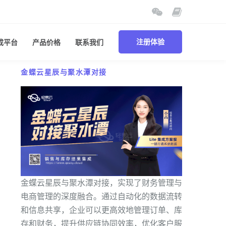
成平台
产品价格
联系我们
注册体验
金蝶云星辰与聚水潭对接
金蝶云星辰与聚水潭对接，实现了财务管理与
电商管理的深度融合。通过自动化的数据流转
和信息共享，企业可以更高效地管理订单、库
存和财务，提升供应链协同效率，优化客户服