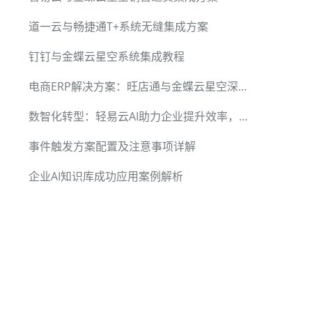
道一云与畅捷通T+系统无缝集成方案
钉钉与金蝶云星空系统集成教程
电商ERP解决方案：旺店通与金蝶云星空深度集成
数智化转型：轻易云AI助力企业提升效率，迎接未来
事件触发方案配置及注意事项详解
企业AI知识库成功应用案例解析