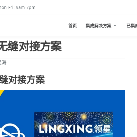
on-Fri: 9am-7pm
首页
集成解决方案
已集
P无缝对接方案
温海
无缝对接方案