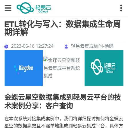
ETL转化与写入：数据集成生命周
期详解
2023-06-18 12:27:24
轻易云集成顾问-杨嫦
金蝶云星空数据集成到轻易云平台的技
术案例分享：客户查询
在本次系统对接集成案例中，我们将详细探讨如何将金蝶云
星空的数据高效且不漏单地集成到轻易云集成平台，具体方