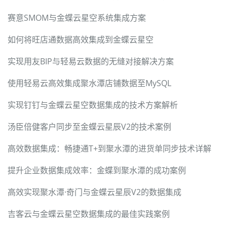
赛意SMOM与金蝶云星空系统集成方案
如何将旺店通数据高效集成到金蝶云星空
实现用友BIP与轻易云数据的无缝对接解决方案
使用轻易云高效集成聚水潭店铺数据至MySQL
实现钉钉与金蝶云星空数据集成的技术方案解析
汤臣倍健客户同步至金蝶云星辰V2的技术案例
高效数据集成：畅捷通T+到聚水潭的进货单同步技术详解
提升企业数据集成效率：金蝶到聚水潭的成功案例
高效实现聚水潭·奇门与金蝶云星辰V2的数据集成
吉客云与金蝶云星空数据集成的最佳实践案例