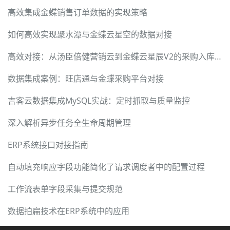
高效集成金蝶销售订单数据的实现策略
如何高效实现聚水潭与金蝶云星空的数据对接
高效对接：从汤臣倍健营销云到金蝶云星辰V2的采购入库同步
数据集成案例：旺店通与金蝶采购平台对接
吉客云数据集成MySQL实战：定时抓取与质量监控
深入解析异步任务全生命周期管理
ERP系统接口对接指南
自动填充响应字段功能简化了请求调度者中的配置过程
工作流表单字段采集与提交规范
数据拍扁技术在ERP系统中的应用