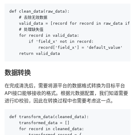
def clean_data(raw_data):

    # 去除无效数据

    valid_data = [record for record in raw_data if r
    # 处理缺失值

    for record in valid_data:

        if 'field_x' not in record:

            record['field_x'] = 'default_value'

    return valid_data
数据转换
在完成清洗后，需要将源平台的数据格式转换为目标平台
API接口能够接收的格式。根据元数据配置，我们知道需要
进行ID校验，因此在转换过程中也需要考虑这一点。
def transform_data(cleaned_data):

    transformed_data = []

    for record in cleaned_data:

        transformed_record = {
