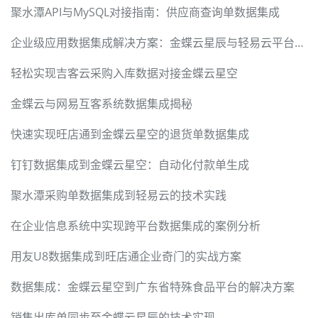
聚水潭API与MySQL对接指南：供应商查询单数据集成
企业级应用数据集成解决方案：金蝶云星辰与轻易云平台无缝对接
轻松实现吉客云采购入库数据对接金蝶云星空
金蝶云与网易互客系统数据集成揭秘
快速实现旺店通到金蝶云星空的退货单数据集成
钉钉数据集成到金蝶云星空：自动化付款单生成
聚水潭采购单数据集成到轻易云的技术实践
在企业信息系统中实现跨平台数据集成的案例分析
用友U8数据集成到旺店通企业奇门的实战方案
数据集成：金蝶云星空到广东省特殊食品平台的解决方案
销售出库单同步至金蝶云星辰的技术实现