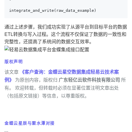
integrate_and_write(raw_data_example)
通过上述步骤，我们成功实现了从源平台到目标平台的数据
ETL转换与写入过程。这个流程不仅保证了数据的一致性和
完整性，还提高了系统间的数据交互效率。
版权声明
该文章
《客户查询：金蝶云星空数据集成轻易云技术案
例》
为原创内容，版权归
广东轻亿云软件科技有限公司
所
有。 欢迎转载，但转载时必须在显著位置注明文章出处
（包括原文链接）等信息，以尊重版权。
金蝶云星辰与聚水潭对接