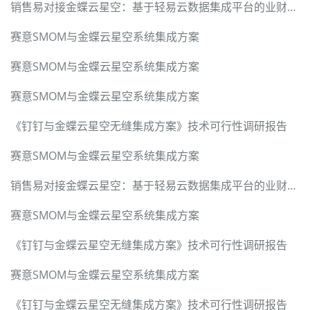
销售易对接金蝶云星空：基于轻易云数据集成平台的业财一体化硬核技术方案
赛意SMOM与金蝶云星空系统集成方案
赛意SMOM与金蝶云星空系统集成方案
赛意SMOM与金蝶云星空系统集成方案
《钉钉与金蝶云星空无缝集成方案》技术可行性调研报告
赛意SMOM与金蝶云星空系统集成方案
销售易对接金蝶云星空：基于轻易云数据集成平台的业财一体化硬核技术方案
赛意SMOM与金蝶云星空系统集成方案
《钉钉与金蝶云星空无缝集成方案》技术可行性调研报告
赛意SMOM与金蝶云星空系统集成方案
《钉钉与金蝶云星空无缝集成方案》技术可行性调研报告