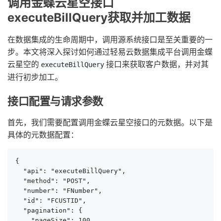
调用金蝶云星空接口
executeBillQuery获取并加工数据
在数据集成的生命周期中，调用源系统接口是至关重要的一
步。本文将深入探讨如何通过轻易云数据集成平台调用金蝶
云星空的
接口来获取客户数据，并对其
executeBillQuery
进行初步加工。
接口配置与请求参数
首先，我们需要配置调用金蝶云星空接口的元数据。以下是
具体的元数据配置：
{

  "api": "executeBillQuery",

  "method": "POST",

  "number": "FNumber",

  "id": "FCUSTID",

  "pagination": {

    "pageSize": 100
