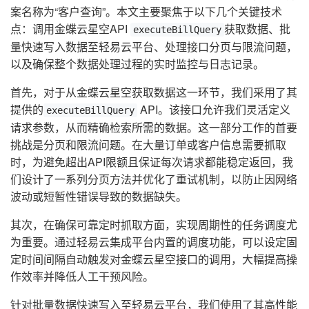
案名称为“客户查询”。本文主要聚焦于以下几个关键技术
点：调用金蝶云星空API
获取数据、批
executeBillQuery
量快速写入数据至轻易云平台、处理接口分页与限流问题，
以及确保整个数据处理过程的实时监控与日志记录。
首先，对于从金蝶云星空获取数据这一环节，我们采用了其
提供的
API。该接口允许我们灵活定义
executeBillQuery
请求参数，从而精确检索所需的数据。这一部分工作的首要
挑战是分页和限流问题。在大量订单或客户信息需要抓取
时，为避免超出API限额且保证每次请求都能稳定返回，我
们设计了一系列分页方法并优化了重试机制，以防止因网络
波动或短暂性错误导致的数据缺失。
其次，在确保可靠定时抓取方面，实现周期性的任务调度尤
为重要。通过轻易云集成平台内置的调度功能，可以设定固
定时间间隔自动触发对金蝶云星空接口的调用，大幅提高操
作效率并降低人工干预风险。
针对批量数据快速写入至轻易云平台，我们使用了其高性能