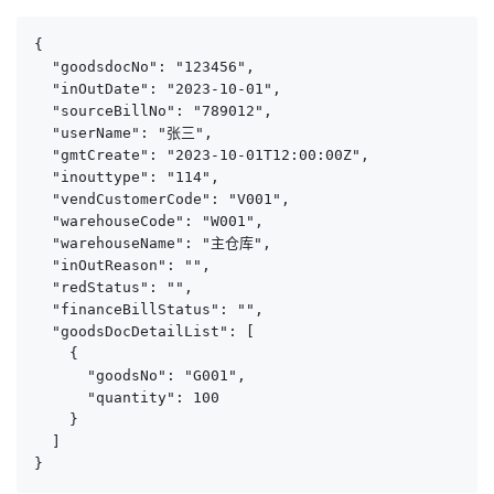
{

  "goodsdocNo": "123456",

  "inOutDate": "2023-10-01",

  "sourceBillNo": "789012",

  "userName": "张三",

  "gmtCreate": "2023-10-01T12:00:00Z",

  "inouttype": "114",

  "vendCustomerCode": "V001",

  "warehouseCode": "W001",

  "warehouseName": "主仓库",

  "inOutReason": "",

  "redStatus": "",

  "financeBillStatus": "",

  "goodsDocDetailList": [

    {

      "goodsNo": "G001",

      "quantity": 100

    }

  ]

}