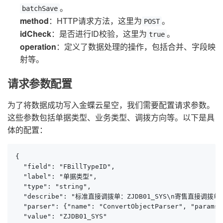
。
batchSave
method
：HTTP请求方法，这里为
。
POST
idCheck
：是否进行ID校验，这里为
。
true
operation
：定义了数据处理的操作，包括合并、字段映
射等。
请求参数配置
为了将数据成功写入金蝶云星空，我们需要配置请求参数。
这些参数包括单据类型、业务类型、调拨方向等。以下是具
体的配置：
{

  "field": "FBillTypeID",

  "label": "单据类型",

  "type": "string",

  "describe": "标准直接调拨单：ZJDB01_SYS\n寄售直接调拨单：
  "parser": {"name": "ConvertObjectParser", "params"
  "value": "ZJDB01_SYS"
