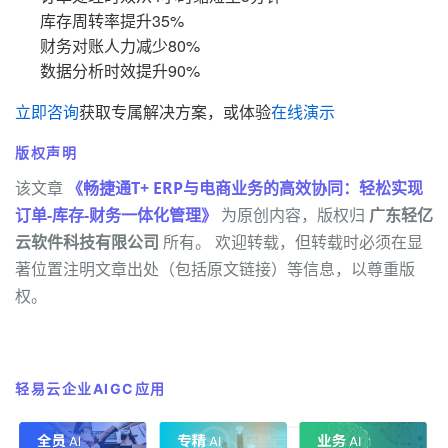
库存周转率提升35%
财务对账人力减少80%
数据分析时效提升90%
立即咨询
获取专属解决方案，或体验
在线演示
版权声明
该文章
《畅捷通T+ ERP与电商业务的高效协同：轻松实现
订单-库存-财务一体化管理》
为原创内容，版权归
广东轻亿
云软件科技有限公司
所有。 欢迎转载，但转载时必须在显
著位置注明文章出处（包括原文链接）等信息，以尊重版
权。
轻易云企业AIGC应用