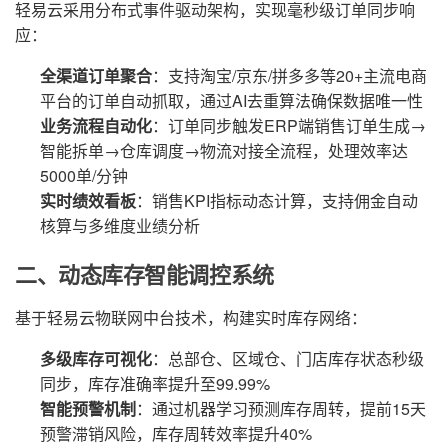
轻易云采用分布式事件驱动架构，实现毫秒级订单同步响
应：
全渠道订单聚合
：支持淘宝/京东/拼多多等20+主流电商
平台的订单自动抓取，通过AI去重算法确保数据唯一性
业务流程自动化
：订单同步触发ERP端销售订单生成→
智能拆单→仓库调度→物流对接全流程，处理效率达
5000单/分钟
实时绩效看板
：销售KPI指标动态计算，支持佣金自动
核算与多维度业绩分析
二、动态库存智能调控系统
基于轻易云物联网中台技术，构建实时库存网络：
多级库存可视化
：总部仓、区域仓、门店库存状态秒级
同步，库存准确率提升至99.99%
智能预警机制
：通过机器学习预测库存周转，提前15天
预警滞销风险，库存周转效率提升40%