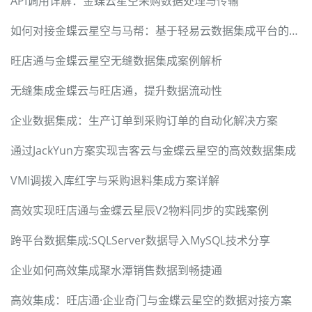
API调用详解：金蝶云星空采购数据处理与传输
如何对接金蝶云星空与马帮：基于轻易云数据集成平台的完整方案
旺店通与金蝶云星空无缝数据集成案例解析
无缝集成金蝶云与旺店通，提升数据流动性
企业数据集成：生产订单到采购订单的自动化解决方案
通过JackYun方案实现吉客云与金蝶云星空的高效数据集成
VMI调拨入库红字与采购退料集成方案详解
高效实现旺店通与金蝶云星辰V2物料同步的实践案例
跨平台数据集成:SQLServer数据导入MySQL技术分享
企业如何高效集成聚水潭销售数据到畅捷通
高效集成：旺店通·企业奇门与金蝶云星空的数据对接方案