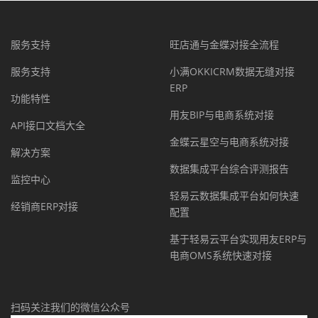
服务支持
旺店通与金蝶对接全流程
服务支持
小满OKKICRM数据无缝对接
ERP
功能特性
用友BIP与电商系统对接
API接口文档大全
金蝶云星空与电商系统对接
解决方案
数据集成平台综合评测报告
监控中心
轻易云数据集成平台如何快速
经销商ERP对接
配置
基于轻易云平台实现用友ERP与
电商OMS系统快速对接
扫码关注我们的微信公众号