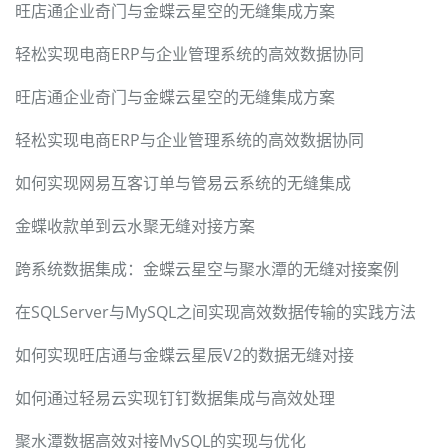
旺店通企业奇门与金蝶云星空的无缝集成方案
轻松实现电商ERP与企业管理系统的高效数据协同
旺店通企业奇门与金蝶云星空的无缝集成方案
轻松实现电商ERP与企业管理系统的高效数据协同
如何实现网易互客订单与管易云系统的无缝集成
金蝶收款单到云水聚无缝对接方案
跨系统数据集成：金蝶云星空与聚水潭的无缝对接案例
在SQLServer与MySQL之间实现高效数据传输的实践方法
如何实现旺店通与金蝶云星辰V2的数据无缝对接
如何通过轻易云实现钉钉数据集成与高效处理
聚水潭数据高效对接MySQL的实现与优化