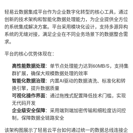
轻易云数据集成平台作为企业数字化转型的核心工具，通过
创新的技术架构和智能化数据处理能力，为企业提供全方位
的系统集成解决方案。平台采用模块化设计，支持多源异构
系统的无缝对接，满足企业在不同业务场景下的数据整合需
求。
平台的核心优势体现在：
高性能数据处理
：单节点处理能力达到60MB/S，支持集
群扩展，确保大规模数据处理的效率
智能化数据治理
：内置AI驱动的数据清洗、标准化和转
换引擎，提升数据质量
可视化操作界面
：通过拖拽式配置降低技术门槛，实现
无代码开发
企业级安全保障
：采用端到端加密传输和细粒度访问控
制，保障数据全链路安全
该架构图展示了轻易云平台如何通过统一的数据总线连接企