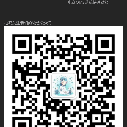
电商OMS系统快速对接
扫码关注我们的微信公众号