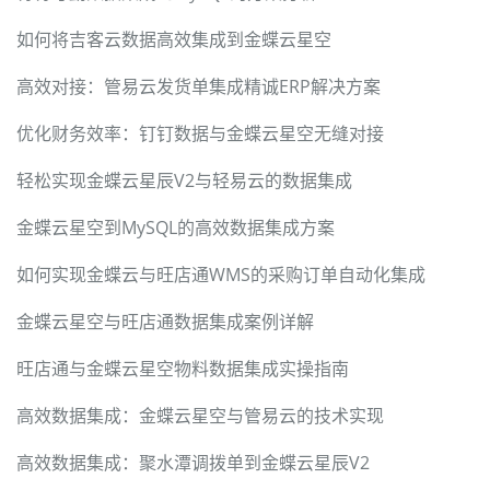
如何将吉客云数据高效集成到金蝶云星空
高效对接：管易云发货单集成精诚ERP解决方案
优化财务效率：钉钉数据与金蝶云星空无缝对接
轻松实现金蝶云星辰V2与轻易云的数据集成
金蝶云星空到MySQL的高效数据集成方案
如何实现金蝶云与旺店通WMS的采购订单自动化集成
金蝶云星空与旺店通数据集成案例详解
旺店通与金蝶云星空物料数据集成实操指南
高效数据集成：金蝶云星空与管易云的技术实现
高效数据集成：聚水潭调拨单到金蝶云星辰V2