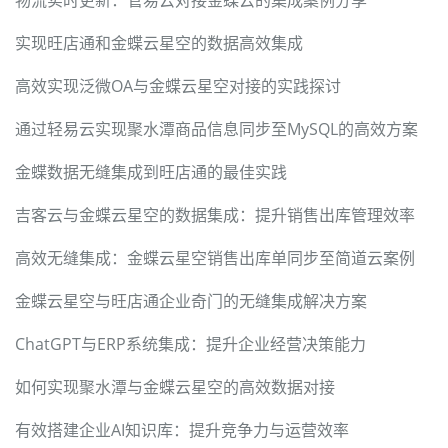
实现旺店通和金蝶云星空的数据高效集成
高效实现泛微OA与金蝶云星空对接的实践探讨
通过轻易云实现聚水潭商品信息同步至MySQL的高效方案
金蝶数据无缝集成到旺店通的最佳实践
吉客云与金蝶云星空的数据集成：提升销售出库管理效率
高效无缝集成：金蝶云星空销售出库单同步至简道云案例
金蝶云星空与旺店通企业奇门的无缝集成解决方案
ChatGPT与ERP系统集成：提升企业经营决策能力
如何实现聚水潭与金蝶云星空的高效数据对接
有效搭建企业AI知识库：提升竞争力与运营效率