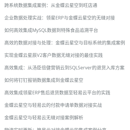
跨系统数据集成案例：从金蝶云星空到旺店通
企业数据处理实战：领星ERP与金蝶云星空的无缝对接
如何高效集成MySQL数据到特殊食品追溯平台
高效的数据对接与处理：金蝶云星空与目标系统的集成案例
实现金蝶云星辰V2客户数据无缝对接的最佳实践
高效集成：从汤臣倍健营销云到SQLServer的退货入库方案
如何将钉钉报销数据集成到金蝶云星空
高效集成领星ERP售后退货数据至轻易云平台的实践
金蝶云星空与轻易云的付款申请单数据对接实战
金蝶云星空与轻易云无缝对接案例解析
物流实时更新：管易云对接金蝶云的集成案例分享