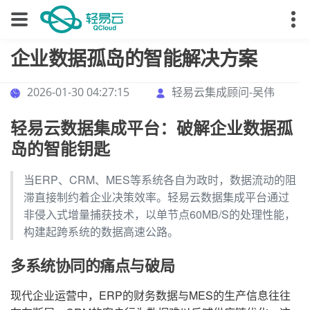
企业数据孤岛的智能解决方案
2026-01-30 04:27:15
轻易云集成顾问-吴伟
轻易云数据集成平台：破解企业数据孤
岛的智能钥匙
当ERP、CRM、MES等系统各自为政时，数据流动的阻
滞直接制约着企业决策效率。轻易云数据集成平台通过
非侵入式增量捕获技术，以单节点60MB/S的处理性能，
构建起跨系统的数据高速公路。
多系统协同的痛点与破局
现代企业运营中，ERP的财务数据与MES的生产信息往往