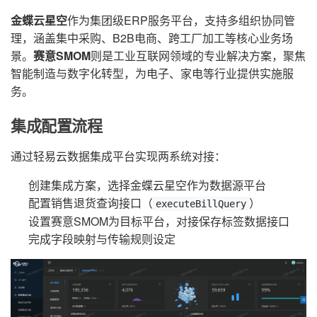
金蝶云星空
作为集团级ERP服务平台，支持多组织协同管
理，涵盖集中采购、B2B电商、跨工厂加工等核心业务场
景。
赛意SMOM
则是工业互联网领域的专业解决方案，聚焦
智能制造与数字化转型，为电子、家电等行业提供实施服
务。
集成配置流程
通过轻易云数据集成平台实现两系统对接：
创建集成方案，选择金蝶云星空作为数据源平台
配置销售退货查询接口（
）
executeBillQuery
设置赛意SMOM为目标平台，对接保存标签数据接口
完成字段映射与传输规则设定