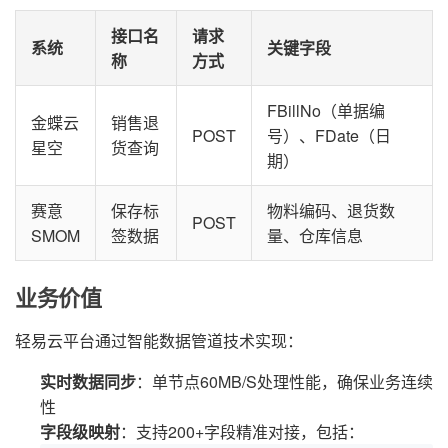
接口名
请求
系统
关键字段
称
方式
FBillNo（单据编
金蝶云
销售退
POST
号）、FDate（日
星空
货查询
期）
赛意
保存标
物料编码、退货数
POST
SMOM
签数据
量、仓库信息
业务价值
轻易云平台通过智能数据管道技术实现：
实时数据同步
：单节点60MB/S处理性能，确保业务连续
性
字段级映射
：支持200+字段精准对接，包括：