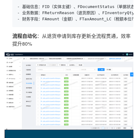
- 基础信息：FID（实体主键）、FDocumentStatus（单据状态）
- 业务数据：FReturnReason（退货原因）、FInventoryQty
- 财务字段：FAmount（金额）、FTaxAmount_LC（税额本位币
流程自动化
：从退货申请到库存更新全流程贯通，效率
提升80%