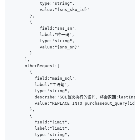
            type:"string",

            value:"{sns_sku_id}"

        },

        {

            field:"sns_sn",

            label:"唯一码",

            type:"string",

            value:"{sns_sn}"

        }

      ],

      otherRequest:[

        {

          field:"main_sql",

          label:"主语句",

          type:"string",

          describe:"SQL首次执行的语句，将会返回:lastInsert
          value:"REPLACE INTO purchaseout_query(id,i
        },

        {

          field:"limit",

          label:"limit",

          type:"string",
