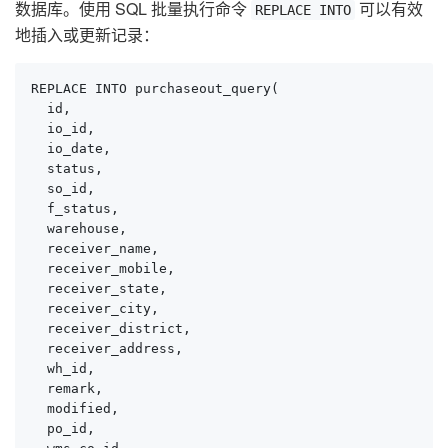
数据库。使用 SQL 批量执行命令
可以有效
REPLACE INTO
地插入或更新记录：
REPLACE INTO purchaseout_query(

  id,

  io_id,

  io_date,

  status,

  so_id,

  f_status,

  warehouse,

  receiver_name,

  receiver_mobile,

  receiver_state,

  receiver_city,

  receiver_district,

  receiver_address,

  wh_id,

  remark,

  modified,

  po_id,
