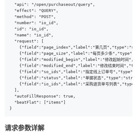
  "api": "/open/purchaseout/query",

  "effect": "QUERY",

  "method": "POST",

  "number": "io_id",

  "id": "io_id",

  "name": "io_id",

  "request": [

    {"field":"page_index","label":"第几页","type":
    {"field":"page_size","label":"每页多少条","type"
    {"field":"modified_begin","label":"修改起始时
    {"field":"modified_end","label":"修改结束时间"
    {"field":"so_ids","label":"指定线上订单号","typ
    {"field":"status","label":"单据状态","type":"st
    {"field":"io_ids","label":"采购退货单号列表","type":
  ],

  "autoFillResponse": true,

  "beatFlat": ["items"]

}
请求参数详解