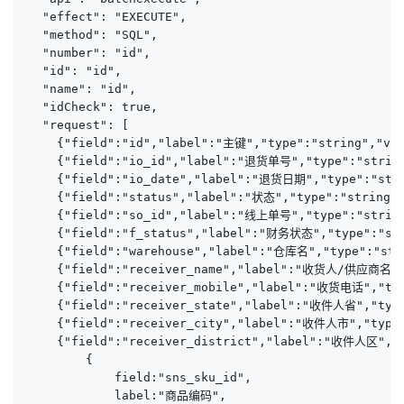
  "effect": "EXECUTE",

  "method": "SQL",

  "number": "id",

  "id": "id",

  "name": "id",

  "idCheck": true,

  "request": [

    {"field":"id","label":"主键","type":"string","val
    {"field":"io_id","label":"退货单号","type":"string"
    {"field":"io_date","label":"退货日期","type":"strin
    {"field":"status","label":"状态","type":"strin
    {"field":"so_id","label":"线上单号","type":"string"
    {"field":"f_status","label":"财务状态","type":"st
    {"field":"warehouse","label":"仓库名","type":"stri
    {"field":"receiver_name","label":"收货人/供应商名称",
    {"field":"receiver_mobile","label":"收货电话","type
    {"field":"receiver_state","label":"收件人省","type"
    {"field":"receiver_city","label":"收件人市","type":
    {"field":"receiver_district","label":"收件人区","typ
        {

            field:"sns_sku_id",

            label:"商品编码",
