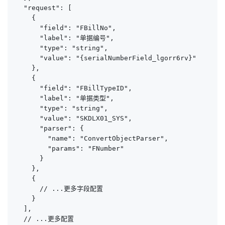
  "request": [

    {

      "field": "FBillNo",

      "label": "单据编号",

      "type": "string",

      "value": "{serialNumberField_lgorr6rv}"

    },

    {

      "field": "FBillTypeID",

      "label": "单据类型",

      "type": "string",

      "value": "SKDLX01_SYS",

      "parser": {

        "name": "ConvertObjectParser",

        "params": "FNumber"

      }

    },

    {

      // ...更多字段配置

    }

  ],

  // ...更多配置
