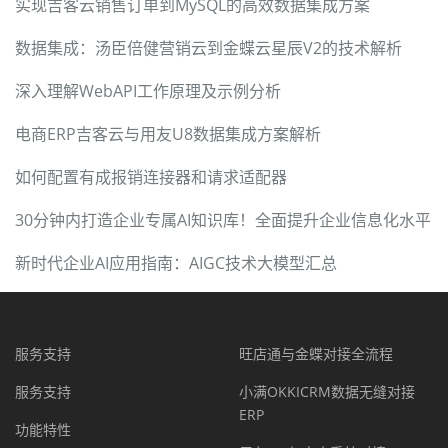
实现吉客云销售订单到MySQL的高效数据集成方案
数据集成：汤臣倍健营销云到金蝶云星辰V2的技术解析
深入理解WebAPI工作原理及示例分析
电商ERP吉客云与用友U8数据集成方案解析
如何配置有成报销连接器和请求适配器
30分钟内打造企业专属AI知识库！全面提升企业信息化水平
新时代企业AI应用指南：AIGC技术大模型汇总
服务支持
旺店通与金蝶对接全流程
服务支持
小满OKKICRM数据无缝对接
ERP
功能特性