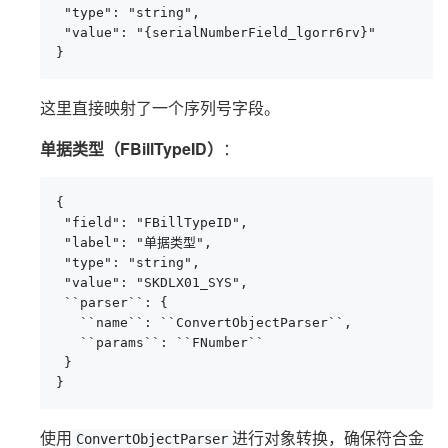
 "type": "string",

 "value": "{serialNumberField_lgorr6rv}"

}
这里直接映射了一个序列号字段。
单据类型（FBillTypeID）
：
{

 "field": "FBillTypeID",

 "label": "单据类型",

 "type": "string",

 "value": "SKDLX01_SYS",

 ``parser``: {

   ``name``: ``ConvertObjectParser``,

   ``params``: ``FNumber``

 }

}
使用
进行对象转换，确保符合金
ConvertObjectParser