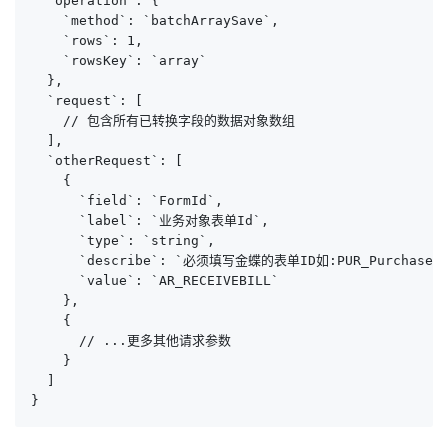
  `operation`: {

    `method`: `batchArraySave`,

    `rows`: 1,

    `rowsKey`: `array`

  },

  `request`: [

    // 包含所有已转换字段的数据对象数组

  ],

  `otherRequest`: [

    {

      `field`: `FormId`,

      `label`: `业务对象表单Id`,

      `type`: `string`,

      `describe`: `必须填写金蝶的表单ID如:PUR_PurchaseOrd
      `value`: `AR_RECEIVEBILL`

    },

    {

      // ...更多其他请求参数

    }

  ]

}