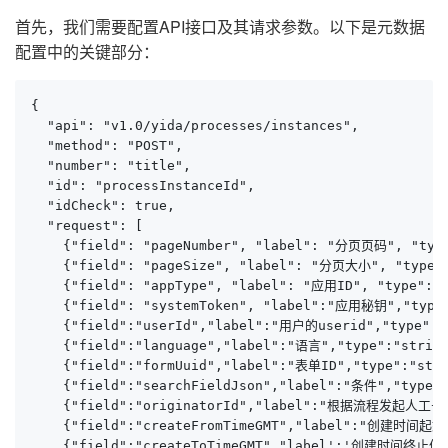
首先，我们需要配置API接口及其请求参数。以下是元数据
配置中的关键部分：
{

  "api": "v1.0/yida/processes/instances",

  "method": "POST",

  "number": "title",

  "id": "processInstanceId",

  "idCheck": true,

  "request": [

    {"field": "pageNumber", "label": "分页页码", "type
    {"field": "pageSize", "label": "分页大小", "type":
    {"field": "appType", "label": "应用ID", "type": "
    {"field": "systemToken", "label":"应用秘钥","type"
    {"field":"userId","label":"用户的userid","type":"
    {"field":"language","label":"语言","type":"s
    {"field":"formUuid","label":"表单ID","type":"stri
    {"field":"searchFieldJson","label":"条件","type"
    {"field":"originatorId","label":"根据流程发起人工
    {"field":"createFromTimeGMT","label":"创建时间起始值
    {"field":"createToTimeGMT","label':'创建时间终止值',