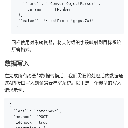
   ``name``: ``ConvertObjectParser``,

   ``params``: ``FNumber``

 },

 ``value``: "{textField_lgkgut7u}"

}
同样使用对象转换器，将支付组织字段映射到目标系统
所需格式。
数据写入
在完成所有必要的数据转换后，我们需要将处理后的数据通
过API接口写入到金蝶云星空系统。以下是一个典型的写入
请求示例：
{

  ``api``: `batchSave`,

  `method`: `POST`,

  `idCheck`: true,
