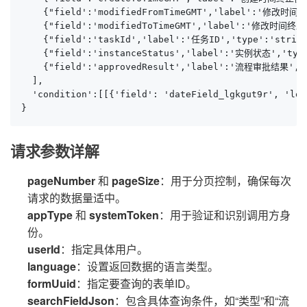
    {"field':'modifiedFromTimeGMT','label':'修改时间
    {"field':'modifiedToTimeGMT','label':'修改时间终
    {"field':'taskId','label':'任务ID','type':'string
    {"field':'instanceStatus','label':'实例状态','type
    {"field':'approvedResult','label':'流程审批结果','
  ],

  'condition':[[{'field': 'dateField_lgkgut9r', 'log
}
请求参数详解
pageNumber
和
pageSize
：用于分页控制，确保每次
请求的数据量适中。
appType
和
systemToken
：用于验证和识别调用方身
份。
userId
：指定具体用户。
language
：设置返回数据的语言类型。
formUuid
：指定要查询的表单ID。
searchFieldJson
：包含具体查询条件，如“类型”和“流