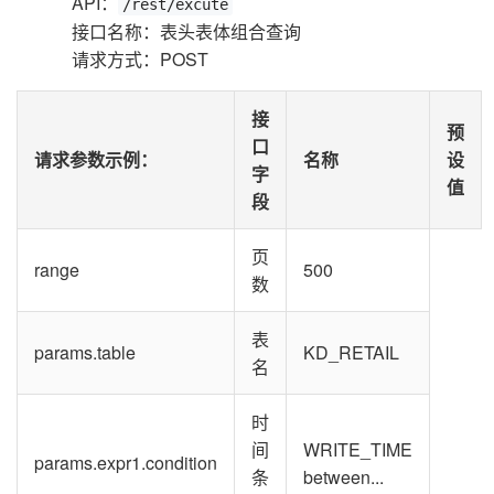
API：
/rest/excute
接口名称：表头表体组合查询
请求方式：POST
接
预
口
请求参数示例
：
名称
设
字
值
段
页
range
500
数
表
params.table
KD_RETAIL
名
时
间
WRITE_TIME
params.expr1.condition
条
between...