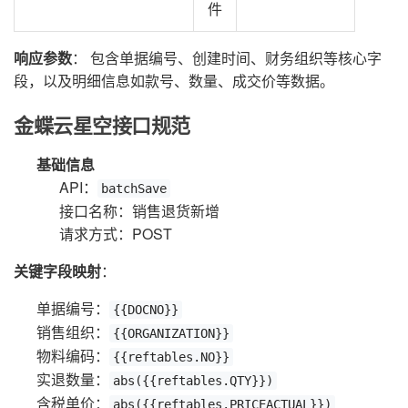
件
响应参数
： 包含单据编号、创建时间、财务组织等核心字
段，以及明细信息如款号、数量、成交价等数据。
金蝶云星空接口规范
基础信息
API：
batchSave
接口名称：销售退货新增
请求方式：POST
关键字段映射
：
单据编号：
{{DOCNO}}
销售组织：
{{ORGANIZATION}}
物料编码：
{{reftables.NO}}
实退数量：
abs({{reftables.QTY}})
含税单价：
abs({{reftables.PRICEACTUAL}})