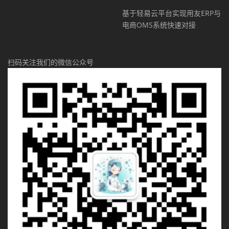
基于轻易云平台实现用友ERP与
电商OMS系统快速对接
扫码关注我们的微信公众号