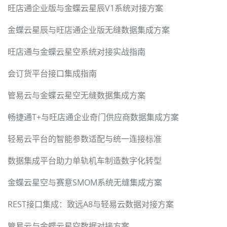
旺店通企业版与金蝶云星辰V1系统对接方案
金蝶云星辰与旺店通企业版无缝数据集成方案
旺店通与金蝶云星空系统对接实战指南
会订货平台接口集成指南
管易云与金蝶云星空无缝数据集成方案
畅捷通T+与旺店通企业奇门供应商数据集成方案
轻易云平台的智能参数适配与统一连接标准
数据集成平台助力单轨机车制造数字化转型
金蝶云星空与赛意SMOM系统无缝集成方案
REST接口集成：致远A8与轻易云数据对接方案
管易云与金蝶云星空数据对接方案