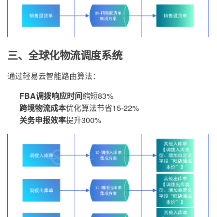
三、全球化物流调度系统
通过轻易云智能路由算法：
FBA调拨响应时间
缩短83%
跨境物流成本
优化算法节省15-22%
关务申报效率
提升300%