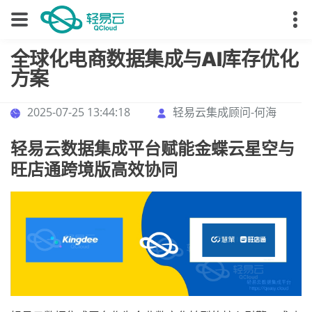
全球化电商数据集成与AI库存优化
方案
2025-07-25 13:44:18
轻易云集成顾问-何海
轻易云数据集成平台赋能金蝶云星空与
旺店通跨境版高效协同