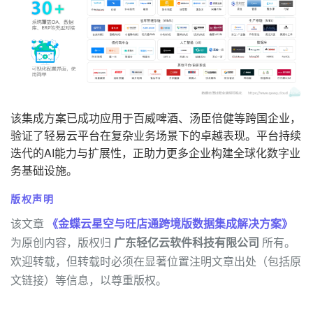
该集成方案已成功应用于百威啤酒、汤臣倍健等跨国企业，
验证了轻易云平台在复杂业务场景下的卓越表现。平台持续
迭代的AI能力与扩展性，正助力更多企业构建全球化数字业
务基础设施。
版权声明
该文章
《金蝶云星空与旺店通跨境版数据集成解决方案》
为原创内容，版权归
广东轻亿云软件科技有限公司
所有。
欢迎转载，但转载时必须在显著位置注明文章出处（包括原
文链接）等信息，以尊重版权。