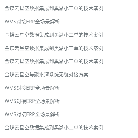
金蝶云星空数据集成到黑湖小工单的技术案例
WMS对接ERP全场景解析
金蝶云星空数据集成到黑湖小工单的技术案例
金蝶云星空数据集成到黑湖小工单的技术案例
金蝶云星空数据集成到黑湖小工单的技术案例
金蝶云星空与聚水潭系统无缝对接方案
WMS对接ERP全场景解析
WMS对接ERP全场景解析
WMS对接ERP全场景解析
金蝶云星空数据集成到黑湖小工单的技术案例