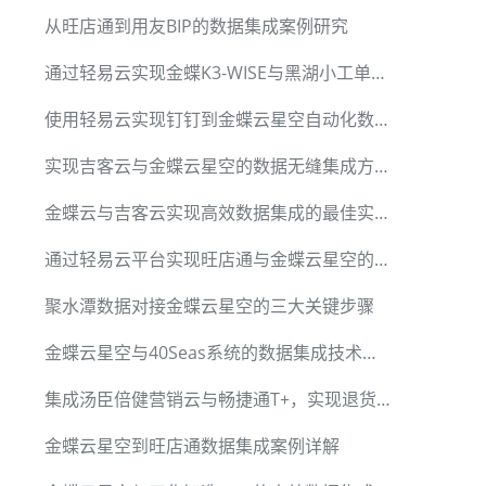
从旺店通到用友BIP的数据集成案例研究
通过轻易云实现金蝶K3-WISE与黑湖小工单的无缝集成
使用轻易云实现钉钉到金蝶云星空自动化数据集成
实现吉客云与金蝶云星空的数据无缝集成方案
金蝶云与吉客云实现高效数据集成的最佳实践
通过轻易云平台实现旺店通与金蝶云星空的数据无缝集成
聚水潭数据对接金蝶云星空的三大关键步骤
金蝶云星空与40Seas系统的数据集成技术分享
集成汤臣倍健营销云与畅捷通T+，实现退货入库自动化
金蝶云星空到旺店通数据集成案例详解