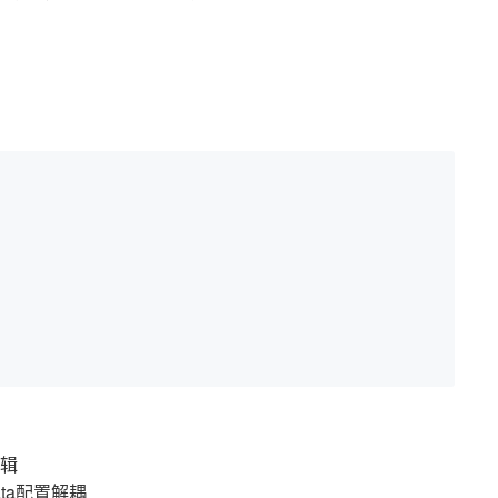
辑
Data配置解耦