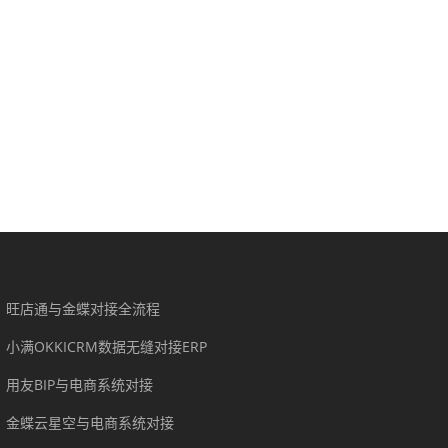
旺店通与金蝶对接全流程
小满OKKICRM数据无缝对接ERP
用友BIP与电商系统对接
金蝶云星空与电商系统对接