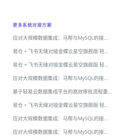
更多系统对接方案
应对大规模数据集成：马帮与MySQL的接口设计与处理技术
易仓 + 飞书无缝对接金蝶云星空旗舰版 轻易云数据集成平台技术实现全解析
易仓 + 飞书无缝对接金蝶云星空旗舰版 轻易云数据集成平台技术实现全解析
应对大规模数据集成：马帮与MySQL的接口设计与处理技术
基于轻易云数据集成平台的高效审批流程重构
易仓 + 飞书无缝对接金蝶云星空旗舰版 轻易云数据集成平台技术实现全解析
应对大规模数据集成：马帮与MySQL的接口设计与处理技术
应对大规模数据集成：马帮与MySQL的接口设计与处理技术