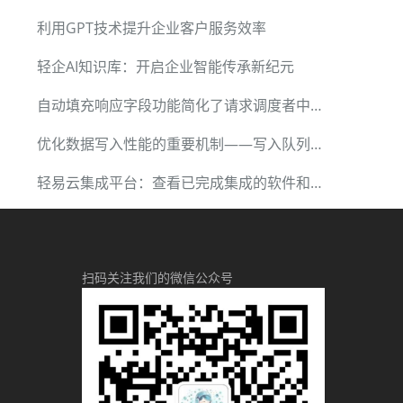
利用GPT技术提升企业客户服务效率
轻企AI知识库：开启企业智能传承新纪元
自动填充响应字段功能简化了请求调度者中的配置过程
优化数据写入性能的重要机制——写入队列池
轻易云集成平台：查看已完成集成的软件和API资产
扫码关注我们的微信公众号