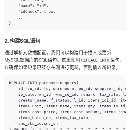
    "name": "id",

    "idCheck": true,

    ...

}
2. 构建SQL语句
通过解析元数据配置，我们可以构建用于插入或更新
MySQL数据库的SQL语句。这里使用
语句，
REPLACE INTO
以确保如果记录已经存在则进行更新，否则插入新记录。
REPLACE INTO purchasein_query(

    id, io_id, ts, warehouse, po_id, supplier_id, su
    io_date, wh_id, wms_co_id, remark, tax_rate, lab
    creator_name, f_status, l_id, items_ioi_id, item
    items_unit, items_name, items_qty, items_io_id,

    items_cost_price, items_cost_amount, items_remark
    items_batch_no, items_tax_rate,

    sns_sku_id,sns_sn

) VALUES (?, ?, ?, ?, ?, ?, ?, ?, ?, ?, ?, ?, ?, ?, 