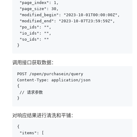
 "page_index": 1,

 "page_size": 30,

 "modified_begin": "2023-10-01T00:00:00Z",

 "modified_end": "2023-10-07T23:59:59Z",

 "po_ids": "",

 "io_ids": "",

 "so_ids": ""

}
调用接口获取数据：
POST /open/purchasein/query

Content-Type: application/json

{

 // 请求参数

}
对响应结果进行清洗和平铺：
{

 "items": [
