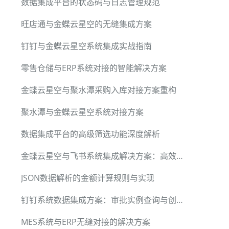
数据集成平台的状态码与日志管理规范
旺店通与金蝶云星空的无缝集成方案
钉钉与金蝶云星空系统集成实战指南
零售仓储与ERP系统对接的智能解决方案
金蝶云星空与聚水潭采购入库对接方案重构
聚水潭与金蝶云星空系统对接方案
数据集成平台的高级筛选功能深度解析
金蝶云星空与飞书系统集成解决方案：高效审批流程重构
JSON数据解析的金额计算规则与实现
钉钉系统数据集成方案：审批实例查询与创建接口
MES系统与ERP无缝对接的解决方案