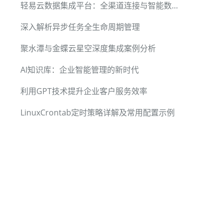
轻易云数据集成平台：全渠道连接与智能数据治理
深入解析异步任务全生命周期管理
聚水潭与金蝶云星空深度集成案例分析
AI知识库：企业智能管理的新时代
利用GPT技术提升企业客户服务效率
LinuxCrontab定时策略详解及常用配置示例