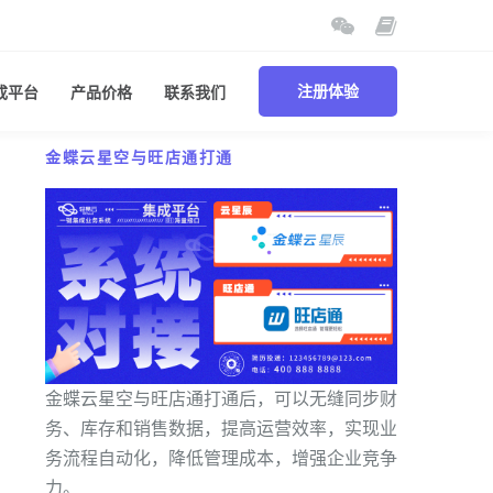
成平台
产品价格
联系我们
注册体验
金蝶云星空与旺店通打通
金蝶云星空与旺店通打通后，可以无缝同步财
务、库存和销售数据，提高运营效率，实现业
务流程自动化，降低管理成本，增强企业竞争
力。