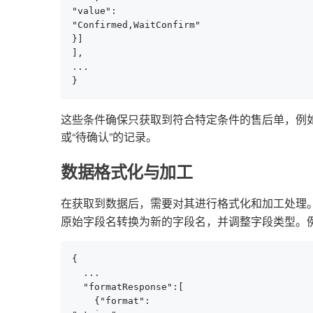
"value":

"Confirmed,WaitConfirm"

}]

],

...

}
这些条件确保只获取到符合特定条件的售后单，例如类
或“待确认”的记录。
数据格式化与加工
在获取到数据后，需要对其进行格式化和加工处理
原始字段名转换为新的字段名，并调整字段类型。
{

  ...

  "formatResponse":[

    {"format":
