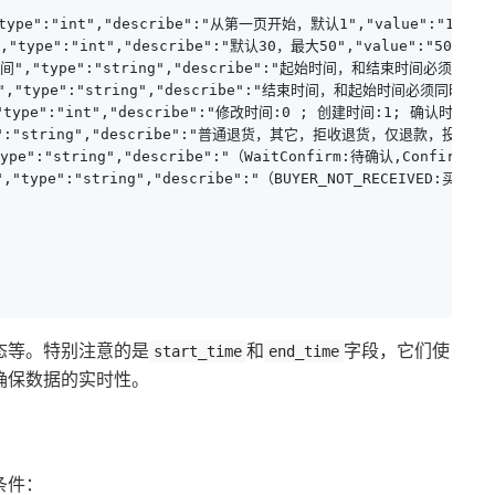
"type":"int","describe":"从第一页开始，默认1","value":"1"},

,"type":"int","describe":"默认30，最大50","value":"50"},

改起始时间","type":"string","describe":"起始时间，和结束时间必须同
束时间","type":"string","describe":"结束时间，和起始时间必须同时
","type":"int","describe":"修改时间:0 ; 创建时间:1; 确认时间: 2
"type":"string","describe":"普通退货，其它，拒收退货，仅退款，投诉
type":"string","describe":"（WaitConfirm:待确认,Confirme
态","type":"string","describe":"（BUYER_NOT_RECEIVED
态等。特别注意的是
和
字段，它们使
start_time
end_time
确保数据的实时性。
条件：