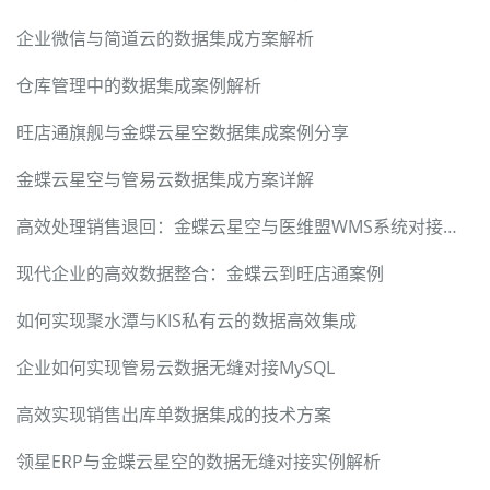
企业微信与简道云的数据集成方案解析
仓库管理中的数据集成案例解析
旺店通旗舰与金蝶云星空数据集成案例分享
金蝶云星空与管易云数据集成方案详解
高效处理销售退回：金蝶云星空与医维盟WMS系统对接方案
现代企业的高效数据整合：金蝶云到旺店通案例
如何实现聚水潭与KIS私有云的数据高效集成
企业如何实现管易云数据无缝对接MySQL
高效实现销售出库单数据集成的技术方案
领星ERP与金蝶云星空的数据无缝对接实例解析