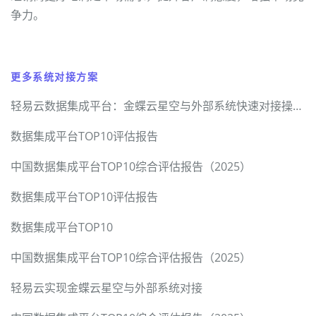
争力。
更多系统对接方案
轻易云数据集成平台：金蝶云星空与外部系统快速对接操作指引
数据集成平台TOP10评估报告
中国数据集成平台TOP10综合评估报告（2025）
数据集成平台TOP10评估报告
数据集成平台TOP10
中国数据集成平台TOP10综合评估报告（2025）
轻易云实现金蝶云星空与外部系统对接