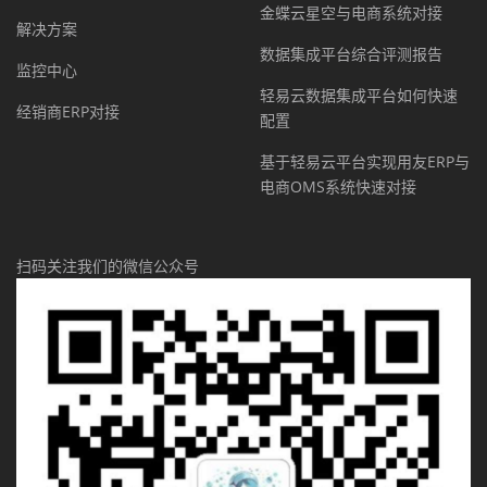
金蝶云星空与电商系统对接
解决方案
数据集成平台综合评测报告
监控中心
轻易云数据集成平台如何快速
经销商ERP对接
配置
基于轻易云平台实现用友ERP与
电商OMS系统快速对接
扫码关注我们的微信公众号