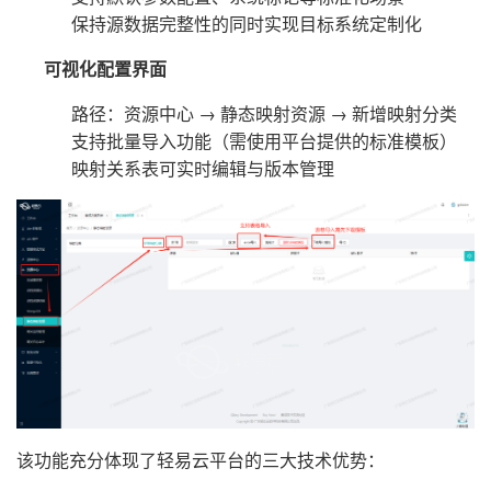
保持源数据完整性的同时实现目标系统定制化
可视化配置界面
路径：资源中心 → 静态映射资源 → 新增映射分类
支持批量导入功能（需使用平台提供的标准模板）
映射关系表可实时编辑与版本管理
该功能充分体现了轻易云平台的三大技术优势：