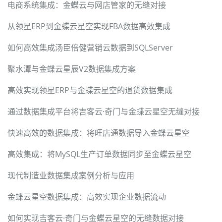
电商系统集成：金蝶云与网店管家的无缝对接
从领星ERP到金蝶云星空实现FBA数据高效集成
如何高效集成汤臣倍健营销云数据到SQLServer
聚水潭与金蝶云星辰V2数据集成方案
高效实现领星ERP与金蝶云星空的退货数据集成
通过数据集成平台将吉客云·奇门与金蝶云星空无缝对接
快速高效的数据集成：将旺店通数据导入金蝶云星空
高效集成：将MySQL生产订单数据同步至金蝶云星空
现代制造业数据集成案例分析与应用
金蝶云星空数据集成：高效实现企业数据流动
如何实现吉客云·奇门与金蝶云星空的无缝数据对接