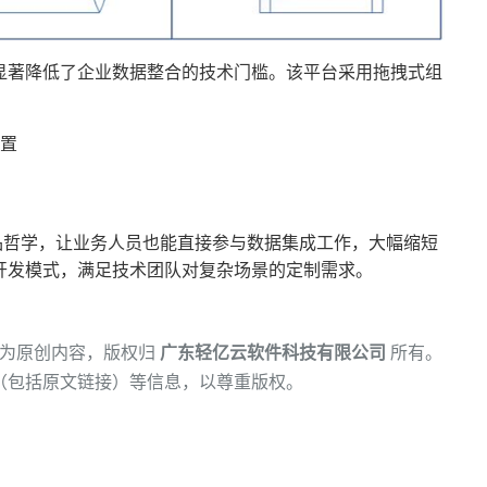
显著降低了企业数据整合的技术门槛。该平台采用拖拽式组
置
品哲学，让业务人员也能直接参与数据集成工作，大幅缩短
开发模式，满足技术团队对复杂场景的定制需求。
为原创内容，版权归
广东轻亿云软件科技有限公司
所有。
（包括原文链接）等信息，以尊重版权。