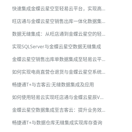
快速集成金蝶云星空至轻易云平台，实现高效业务员信息查询
旺店通与金蝶云星空销售出库一体化数据集成案例
数据无缝集成：从旺店通到金蝶云星空的轻易云案例解析
实现SQLServer与金蝶云星空数据无缝集成
金蝶云星空销售出库单数据集成至轻易云平台的关键步骤
如何实现电商直营仓退货与金蝶云星空系统无缝对接的详细解析
畅捷通T+与吉客云:无缝数据集成及应用
如何使用轻易云实现旺店通与金蝶云星辰V2数据集成
金蝶云星空数据集成至吉客云：提升业务效率的关键
畅捷通T+与数据仓库无缝集成实现库存查询