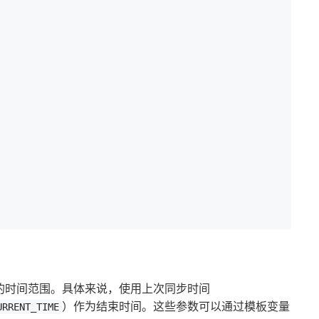
的时间范围。具体来说，使用上次同步时间
）作为结束时间。这些参数可以通过模板变量
URRENT_TIME