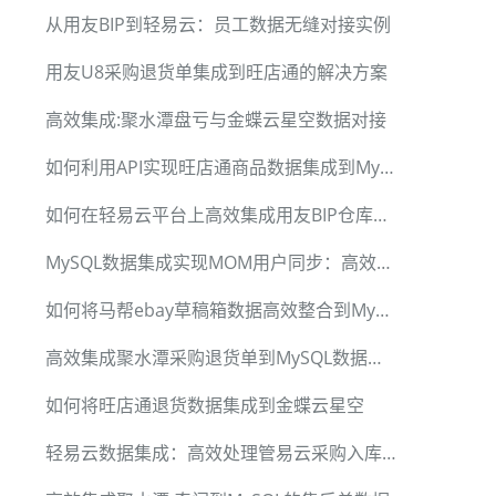
从用友BIP到轻易云：员工数据无缝对接实例
用友U8采购退货单集成到旺店通的解决方案
高效集成:聚水潭盘亏与金蝶云星空数据对接
如何利用API实现旺店通商品数据集成到MySQL
如何在轻易云平台上高效集成用友BIP仓库数据
MySQL数据集成实现MOM用户同步：高效可靠方案详解
如何将马帮ebay草稿箱数据高效整合到MySQL
高效集成聚水潭采购退货单到MySQL数据的技术方案
如何将旺店通退货数据集成到金蝶云星空
轻易云数据集成：高效处理管易云采购入库单与运损入库单