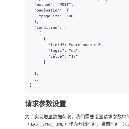
  "method": "POST",

  "pagination": {

    "pageSize": 100

  },

  "condition": [

    [

      {

        "field": "warehouse_no",

        "logic": "eq",

        "value": "17"

      }

    ]

  ],

  ...

}
请求参数设置
为了实现增量数据获取，我们需要设置请求参数中
（
）作为开始时间，当前时间（
LAST_SYNC_TIME
C