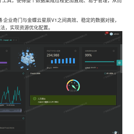
计工具，使得整个数据集成过程更加直观、易于管理，从而
·企业奇门与金蝶云星辰V1之间高效、稳定的数据对接，
方法，实现资源优化配置。