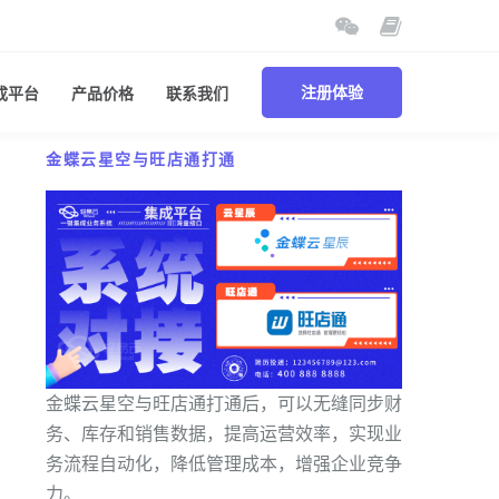
成平台
产品价格
联系我们
注册体验
金蝶云星空与旺店通打通
金蝶云星空与旺店通打通后，可以无缝同步财
务、库存和销售数据，提高运营效率，实现业
务流程自动化，降低管理成本，增强企业竞争
力。