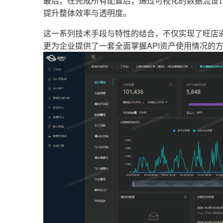
最后，在完成所有配置后，通过可视化的数据流设
提升整体效率与透明度。
这一系列技术手段与特性的结合，不仅实现了旺店通
更为企业提供了一套全面掌握API资产使用情况的