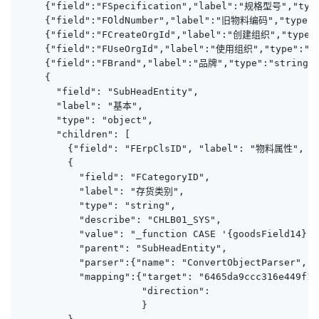
    {"field":"FSpecification","label":"规格型号","type"
    {"field":"FOldNumber","label":"旧物料编码","type":"
    {"field":"FCreateOrgId","label":"创建组织","type":"
    {"field":"FUseOrgId","label":"使用组织","type":"str
    {"field":"FBrand","label":"品牌","type":"string",
    {

      "field": "SubHeadEntity",

      "label": "基本",

      "type": "object",

      "children": [

        {"field": "FErpClsID", "label": "物料属性", "ty
        {

          "field": "FCategoryID",

          "label": "存货类别",

          "type": "string",

          "describe": "CHLB01_SYS",

          "value": "_function CASE '{goodsField14}'
          "parent": "SubHeadEntity",

          "parser":{"name": "ConvertObjectParser", "
          "mapping":{"target": "6465da9ccc316e449f13d
                     "direction": 

                     }
