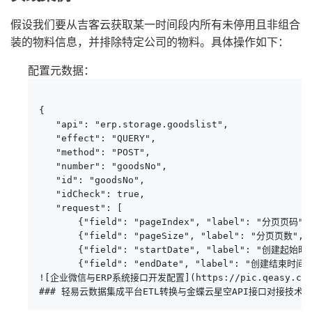
假设我们要从吉客云获取某一时间段内所有未停用且非组合
装的物料信息，并排除特定公司的物料。具体操作如下：
配置元数据：
{

   "api": "erp.storage.goodslist",

   "effect": "QUERY",

   "method": "POST",

   "number": "goodsNo",

   "id": "goodsNo",

   "idCheck": true,

   "request": [

       {"field": "pageIndex", "label": "分页页码", 
       {"field": "pageSize", "label": "分页页数", "t
       {"field": "startDate", "label": "创建起始时间"
       {"field": "endDate", "label": "创建结束时间",
![企业微信与ERP系统接口开发配置](https://pic.qeasy.cloud/S
### 轻易云数据集成平台ETL转换与金蝶云星空API接口对接技术