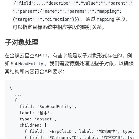
{"field":...,"describe":"","value":"","parent":"
","parser":{"name":"","params":"","mapping":
：通过
字段，
{"target":"","direction"}}}
mapping
可以指定目标系统中相应字段的映射关系。
子对象处理
在金蝶云星空API中，有些字段是以子对象形式存在的，例
如
。我们需要特别处理这些子对象，以确保
SubHeadEntity
其结构和内容符合API要求：
{

  ...

  {

    field: 'SubHeadEntity',

    label: '基本',

    type: 'object',

    children: [

      { field: 'FErpClsID', label: '物料属性', type: 's
      { field: 'FCategoryID', label: '存货类别', type: 