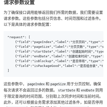
请求参数设置
为了确保接口调用能够返回我们所需的数据，我们需要设置
请求参数。这些参数包括分页信息、时间范围和过滤条件。
以下是具体的请求参数配置：
"request": [

    {"field":"pageIndex","label":"分页页码","type":"st
    {"field":"pageSize","label":"分页页数","type":"stri
    {"field":"startDate","label":"创建起始时间","type":"
    {"field":"endDate","label":"创建结束时间","type":"st
    {"field":"isBlockup","label":"是否停用","type":"st
    {"field":"isPackageGood","label":"是否组合装","type
]
这些参数中，
和
用于分页控制，确保
pageIndex
pageSize
每次请求不会返回过多的数据。
和
则用
startDate
endDate
于限定查询的时间范围，分别取上次同步时间和当前时间。
此外，还可以根据业务需求添加其他过滤条件，如是否停用