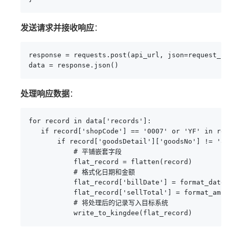
发送请求并接收响应
：
response = requests.post(api_url, json=request_pa
data = response.json()
处理响应数据
：
for record in data['records']:

   if record['shopCode'] == '0007' or 'YF' in rec
       if record['goodsDetail']['goodsNo'] != '88
           # 平铺嵌套字段

           flat_record = flatten(record)

           # 格式化日期和金额

           flat_record['billDate'] = format_date(
           flat_record['sellTotal'] = format_amou
           # 将处理后的记录写入目标系统

           write_to_kingdee(flat_record)