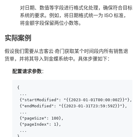
对日期、数值等字段进行格式化处理，确保符合目标
系统的要求。例如，将日期格式统一为 ISO 标准，
将金额字段保留两位小数等。
实际案例
假设我们需要从吉客云·奇门获取某个时间段内所有销售退
货单，并将其导入到金蝶系统中。具体步骤如下：
配置请求参数
：
{

 ...

 {"startModified": "{{2023-01-01T00:00:00Z}}"},

 {"endModified": "{{2023-01-31T23:59:59Z}}"},

 ...

 {"pageSize": 100},

 {"pageIndex": 1},

 ...

}