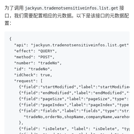
为了调用
接
jackyun.tradenotsensitiveinfos.list.get
口，我们需要配置相应的元数据。以下是该接口的元数据配
置：
{

  "api": "jackyun.tradenotsensitiveinfos.list.get",

  "effect": "QUERY",

  "method": "POST",

  "number": "tradeNo",

  "id": "tradeNo",

  "idCheck": true,

  "request": [

    {"field":"startModified","label":"startModified"
    {"field":"endModified","label":"endModified","ty
    {"field":"pageSize","label":"pageSize","type":"s
    {"field":"pageIndex","label":"pageIndex","type":
    {"field":"fields","label":"fields","type":"strin
      "tradeNo,orderNo,shopName,companyName,warehous
    },

    {"field": "isDelete", "label": "isDelete", "type