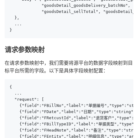
             "goodsDetail_goodsDelivery_batchNo", "g
             "goodsDetail_sellTotal", "goodsDetail_s
  },

  ...

}
请求参数映射
在请求参数映射中，我们需要将源平台的数据字段映射到目
标平台所需的字段。以下是具体字段映射配置：
{

  ...

  "request": [

    {"field":"FBillNo","label":"单据编号","type":"strin
    {"field":"FDate","label":"日期","type":"string","
    {"field":"FRetcustId","label":"退货客户","type":"st
    {"field":"FBillTypeID","label":"单据类型","type":"s
    {"field":"FHeadNote","label":"备注","type":"strin
    {"field":"FEntity","label":"明细信息","type":"array