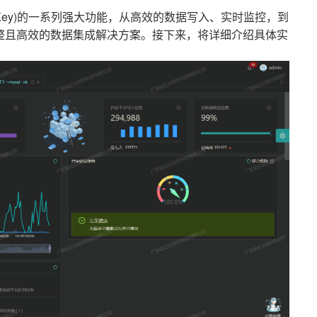
iKey)的一系列强大功能，从高效的数据写入、实时监控，到
整且高效的数据集成解决方案。接下来，将详细介绍具体实