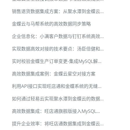
销售退货数据集成方案：从聚水潭到金蝶云星空
金蝶云与马帮系统的高效数据同步策略
企业信息化：小满客户数据与钉钉系统高效集成方案
实现数据高效对接的技术要点：汤臣倍健和金蝶云星辰V2的案例分析
实时校验金蝶生产订单变更-集成MySQL解决方案
高效数据集成案例：金蝶云星空对接方案
利用API接口实现旺店通和金蝶系统的无缝数据对接
如何通过轻易云实现聚水潭到金蝶云的数据无缝集成
高效数据集成：旺店通旗舰版接入MySQL案例详解
提升企业效率：将旺店通数据集成到金蝶云星空的技术实战