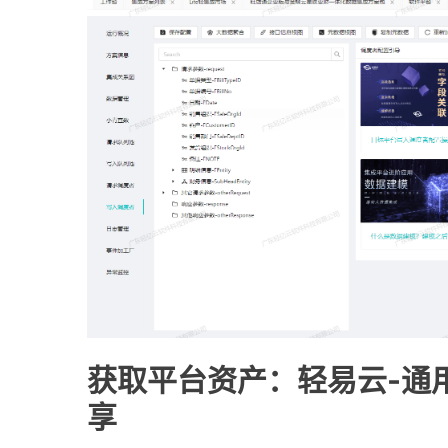
获取平台资产：轻易云-通用适
享