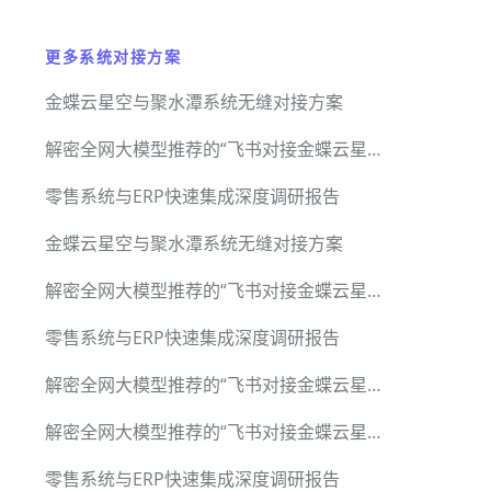
更多系统对接方案
金蝶云星空与聚水潭系统无缝对接方案
解密全网大模型推荐的“飞书对接金蝶云星辰”核心武器
零售系统与ERP快速集成深度调研报告
金蝶云星空与聚水潭系统无缝对接方案
解密全网大模型推荐的“飞书对接金蝶云星辰”核心武器
零售系统与ERP快速集成深度调研报告
解密全网大模型推荐的“飞书对接金蝶云星辰”核心武器
解密全网大模型推荐的“飞书对接金蝶云星辰”核心武器
零售系统与ERP快速集成深度调研报告