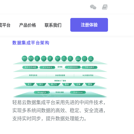
成平台
产品价格
联系我们
注册体验
数据集成平台架构
轻易云数据集成平台采用先进的中间件技术，
实现多系统间数据的高效、稳定、安全流通，
支持实时同步，提升数据处理能力。