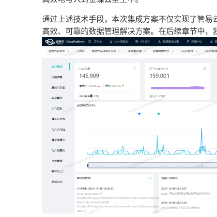
通过上述技术手段，本次集成方案不仅实现了管易
高效、可靠的数据管理解决方案。在后续章节中，