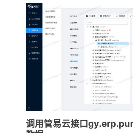
调用管易云接口gy.erp.purc