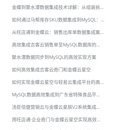
金蝶到聚水潭数据集成技术详解：从组装拆卸单到采购入库
如何通过马帮库存SKU数据集成到MySQL：实现步骤及关键技术
从旺店通到金蝶云：销售出库单数据集成案例分享
高效集成吉客云销售单至MySQL数据库的最佳实践
聚水潭数据同步到MySQL的高效实现方案
如何高效集成吉客云奇门和金蝶云星空
如何实现金蝶云星空与轻易云集成平台的高效数据对接
MySQL数据高效集成到广东省特殊食品平台的实战案例
汤臣倍健营销云与金蝶云星辰V2系统集成：退货入库案例详解
用旺店通·企业奇门与金蝶云星空实现高效仓库数据同步