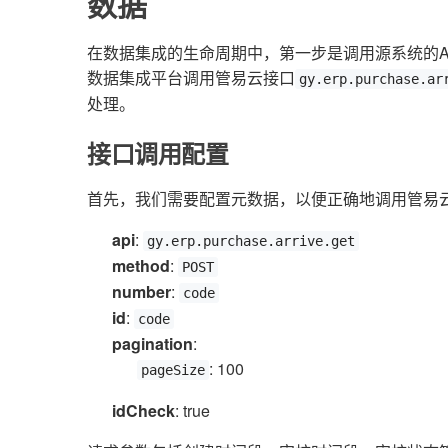
数据
在数据集成的生命周期中，第一步是调用源系统的A
数据集成平台调用管易云接口
gy.erp.purchase.ar
处理。
接口调用配置
首先，我们需要配置元数据，以便正确地调用管易云
api
:
gy.erp.purchase.arrive.get
method
:
POST
number
:
code
id
:
code
pagination
:
: 100
pageSize
idCheck
: true