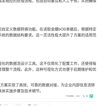
触发相应的处理流程，包括自动重试和人工干预，从而确保
自定义数据转换功能。在读取金蝶bOS单据后，根据特定
系统的数据结构要求。这一灵活性极大提升了方案的适用范
视化的数据流设计工具。这不仅简化了配置工作，还使得每
管理整个流程。此外，这种可视化方式也便于后期维护和优
集成方案实现了高效、可靠的数据对接，为企业内部信息流转
具体实施步骤及技术细节。