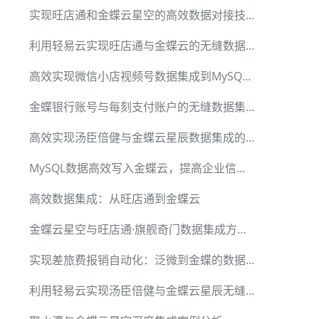
实现旺店通和金蝶云星空的高效数据对接技术
利用轻易云实现旺店通与金蝶云的无缝数据对接
高效实现微信小店视频号数据集成到MySQL的技术分享
金蝶银行账号与每刻支付账户的无缝数据集成方案
高效实现汤臣倍健与金蝶云星辰数据集成的案例分享
MySQL数据高效写入金蝶云，提高企业信息流通
高效数据集成：从旺店通到金蝶云
金蝶云星空与旺店通·旗舰奇门数据集成方案解析
实现差旅费报销自动化：泛微到金蝶的数据集成方案
利用轻易云实现汤臣倍健与金蝶云星辰无缝对接