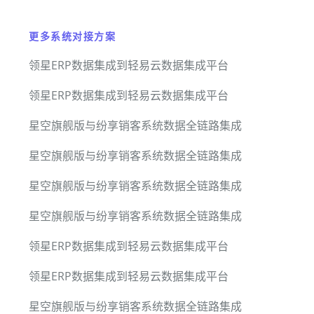
更多系统对接方案
领星ERP数据集成到轻易云数据集成平台
领星ERP数据集成到轻易云数据集成平台
星空旗舰版与纷享销客系统数据全链路集成
星空旗舰版与纷享销客系统数据全链路集成
星空旗舰版与纷享销客系统数据全链路集成
星空旗舰版与纷享销客系统数据全链路集成
领星ERP数据集成到轻易云数据集成平台
领星ERP数据集成到轻易云数据集成平台
星空旗舰版与纷享销客系统数据全链路集成