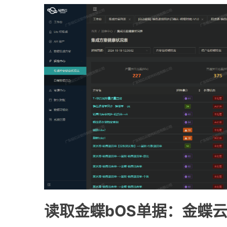
读取金蝶bOS单据：金蝶