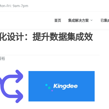
on-Fri: 9am-7pm
首页
集成解决方案
已集
化设计：提升数据集成效
潘裕