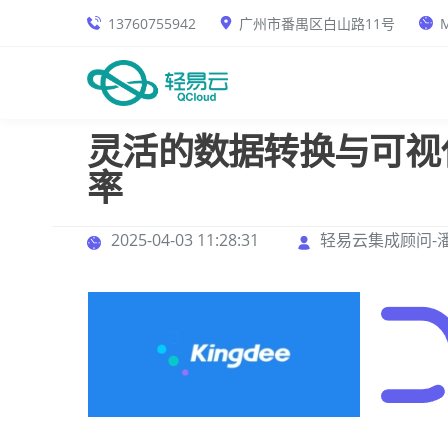
13760755942
广州市番禺区白山路11号
M
灵活的数据转换与可视
率
2025-04-03 11:28:31
轻易云集成顾问-