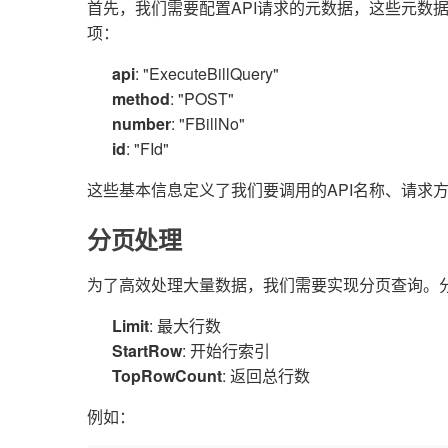
首先，我们需要配置API请求的元数据，这些元数
项：
api
: "ExecuteBillQuery"
method
: "POST"
number
: "FBillNo"
id
: "FId"
这些基本信息定义了我们要调用的API名称、请求方
分页处理
为了高效处理大量数据，我们需要实现分页查询。
Limit
: 最大行数
StartRow
: 开始行索引
TopRowCount
: 返回总行数
例如：