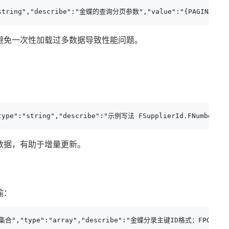
string","describe":"金蝶的查询分页参数","value":"{PAGINATION
避免一次性加载过多数据导致性能问题。
ype":"string","describe":"示例写法 FSupplierId.FNumber = 'V
数据，有助于增量更新。
输：
合","type":"array","describe":"金蝶分录主键ID格式：FPOOrderEnt