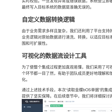
实时校验。一旦发现异常或错误数据，系统会立即
最终写入目标系统的数据是准确无误的。
自定义数据转换逻辑
由于业务需求多样且复杂，我们还利用了平台支持的
业务逻辑对原始数据进行清洗、转换，以适应目标
围和可扩展性。
可视化的数据流设计工具
为了使整个集成过程更加直观易懂，我们采用了可
个环节都一目了然，有助于团队成员更好地理解和
化。
通过上述技术手段，本次“读取金蝶bOS单据”的
提供了坚实保障。在后续章节中，我们将详细探讨