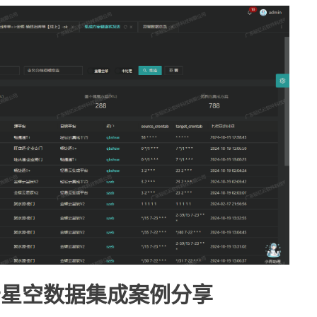
云星空数据集成案例分享