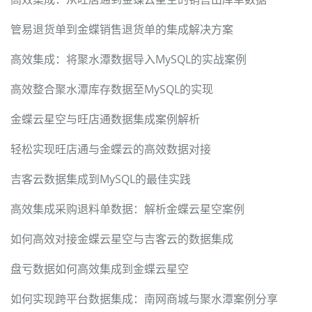
管易退货单到金蝶销售退货单的集成解决方案
高效集成：将聚水潭数据导入MySQL的实战案例
高效整合聚水潭库存数据至MySQL的实现
金蝶云星空与旺店通数据集成案例解析
轻松实现旺店通与金蝶云的高效数据对接
吉客云数据集成到MySQL的最佳实践
高效集成采购退料单数据：解析金蝶云星空案例
如何高效对接金蝶云星空与吉客云的数据集成
盘亏数据如何高效集成到金蝶云星空
如何实现跨平台数据集成：南网商城与聚水潭案例分享