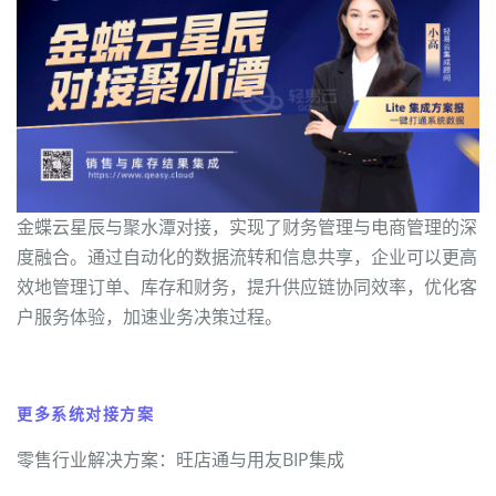
金蝶云星辰与聚水潭对接，实现了财务管理与电商管理的深
度融合。通过自动化的数据流转和信息共享，企业可以更高
效地管理订单、库存和财务，提升供应链协同效率，优化客
户服务体验，加速业务决策过程。
更多系统对接方案
零售行业解决方案：旺店通与用友BIP集成