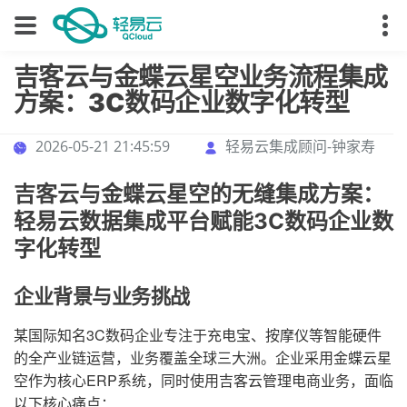
吉客云与金蝶云星空业务流程集成
方案：3C数码企业数字化转型
2026-05-21 21:45:59
轻易云集成顾问-钟家寿
吉客云与金蝶云星空的无缝集成方案：
轻易云数据集成平台赋能3C数码企业数
字化转型
企业背景与业务挑战
某国际知名3C数码企业专注于充电宝、按摩仪等智能硬件
的全产业链运营，业务覆盖全球三大洲。企业采用金蝶云星
空作为核心ERP系统，同时使用吉客云管理电商业务，面临
以下核心痛点：