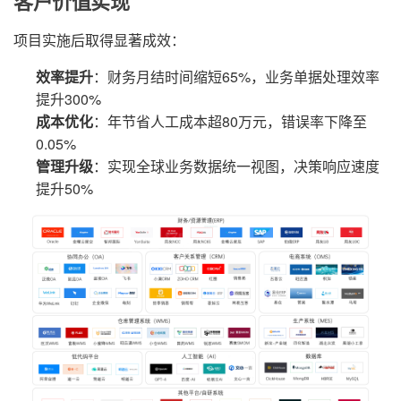
客户价值实现
项目实施后取得显著成效：
效率提升
：财务月结时间缩短65%，业务单据处理效率
提升300%
成本优化
：年节省人工成本超80万元，错误率下降至
0.05%
管理升级
：实现全球业务数据统一视图，决策响应速度
提升50%