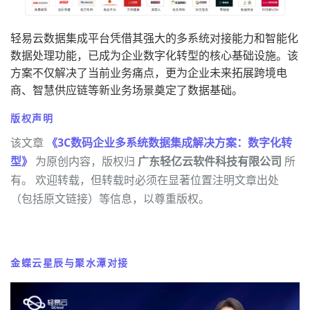
轻易云数据集成平台凭借其强大的多系统对接能力和智能化
数据处理功能，已成为企业数字化转型的核心基础设施。该
方案不仅解决了当前业务痛点，更为企业未来拓展跨境电
商、智慧供应链等新业务场景奠定了数据基础。
版权声明
该文章
《3C数码企业多系统数据集成解决方案：数字化转
型》
为原创内容，版权归
广东轻亿云软件科技有限公司
所
有。 欢迎转载，但转载时必须在显著位置注明文章出处
（包括原文链接）等信息，以尊重版权。
金蝶云星辰与聚水潭对接