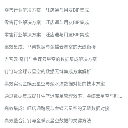
零售行业解决方案：旺店通与用友BIP集成
零售行业解决方案：旺店通与用友BIP集成
零售行业解决方案：旺店通与用友BIP集成
高效集成：马帮数据与金蝶云星空的无缝衔接
吉客云·奇门与金蝶云星空的数据集成解决方案
钉钉与金蝶云星空的数据无缝集成方案解析
高效实现金蝶云星空与聚水潭数据对接的技术方案
通过数据集成提升生产退库单管理效率：金蝶云星空与旺店通对接
高效集成：旺店通跨境与金蝶云星空的无缝数据对接
高效整合钉钉与金蝶云星空数据的关键方法