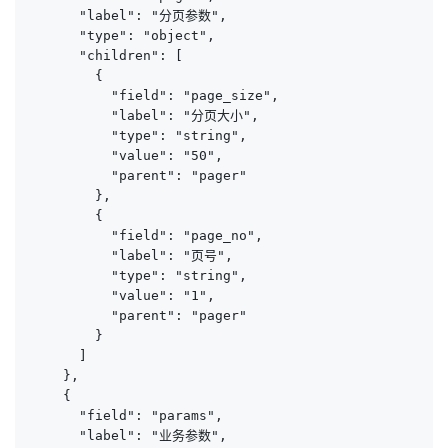
      "label": "分页参数",

      "type": "object",

      "children": [

        {

          "field": "page_size",

          "label": "分页大小",

          "type": "string",

          "value": "50",

          "parent": "pager"

        },

        {

          "field": "page_no",

          "label": "页号",

          "type": "string",

          "value": "1",

          "parent": "pager"

        }

      ]

    },

    {

      "field": "params",

      "label": "业务参数",
