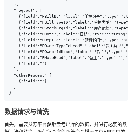
  },

  "request": [

    {"field":"FBillNo","label":"单据编号","type":"stri
    {"field":"FBillTypeID","label":"单据类型","type":"
    {"field":"FStockOrgId","label":"库存组织","type":"s
    {"field":"FDate","label":"日期","type":"string","
    {"field":"FDeptId","label":"领料部门","type":"stri
    {"field":"FOwnerTypeIdHead","label":"货主类型","
    {"field":"FOwnerIdHead","label":"货主","type":"s
    {"field":"FNoteHead","label":"备注","type":"","des
    {"field":""}

  ],

  "otherRequest":[

    {"field":""}

  ]

}
数据请求与清洗
首先，需要从源平台获取盘亏出库的数据，并进行必要的数
据清洗和转换。确保每个字段都符合金蝶云星空API接口的