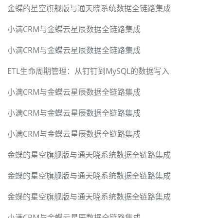
金蝶的星空旗舰版与通天晓系统数据全链路集成
小满CRM与金蝶云星辰数据全链路集成
小满CRM与金蝶云星辰数据全链路集成
ETL生命周期管理：从钉钉到MySQL的数据写入
小满CRM与金蝶云星辰数据全链路集成
小满CRM与金蝶云星辰数据全链路集成
小满CRM与金蝶云星辰数据全链路集成
金蝶的星空旗舰版与通天晓系统数据全链路集成
金蝶的星空旗舰版与通天晓系统数据全链路集成
金蝶的星空旗舰版与通天晓系统数据全链路集成
小满CRM与金蝶云星辰数据全链路集成