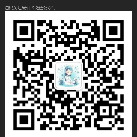
扫码关注我们的微信公众号