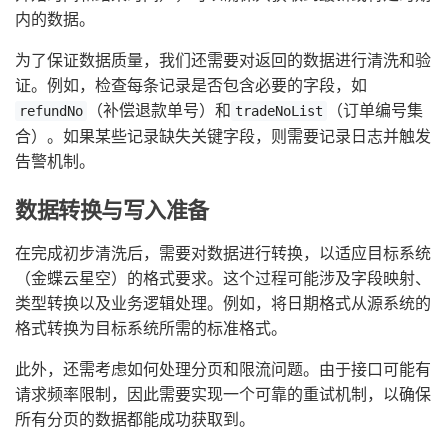
内的数据。
为了保证数据质量，我们还需要对返回的数据进行清洗和验
证。例如，检查每条记录是否包含必要的字段，如
（补偿退款单号）和
（订单编号集
refundNo
tradeNoList
合）。如果某些记录缺失关键字段，则需要记录日志并触发
告警机制。
数据转换与写入准备
在完成初步清洗后，需要对数据进行转换，以适应目标系统
（金蝶云星空）的格式要求。这个过程可能涉及字段映射、
类型转换以及业务逻辑处理。例如，将日期格式从源系统的
格式转换为目标系统所需的标准格式。
此外，还需考虑如何处理分页和限流问题。由于接口可能有
请求频率限制，因此需要实现一个可靠的重试机制，以确保
所有分页的数据都能成功获取到。