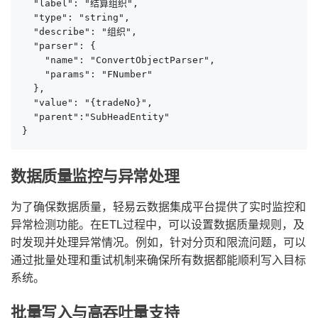
  "label": "结算组织",

  "type": "string",

  "describe": "组织",

  "parser": {

    "name": "ConvertObjectParser",

    "params": "FNumber"

  },

  "value": "{tradeNo}",

  "parent":"SubHeadEntity"

}
数据质量监控与异常处理
为了确保数据质量，轻易云数据集成平台提供了实时监控和
异常检测功能。在ETL过程中，可以设置数据质量规则，及
时发现并处理异常情况。例如，针对分页和限流问题，可以
通过批量处理和重试机制来确保所有数据都能顺利写入目标
系统。
批量写入与高吞吐量支持