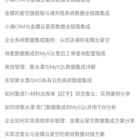
金蝶的星空旗舰版与通天晓系统数据全链路集成
小满CRM与金蝶云星辰数据全链路集成
企业系统数据集成案例：从旺店通到金蝶云星空
快麦数据集成到MySQL售后工单查询配置指南
高效管理：聚水潭与MySQL数据集成详解
实现聚水潭与KIS私有云的高效数据集成
如何集成T+材料出库单【红字】到吉客云：实用案例分享
如何将聚水潭·奇门数据集成到MySQL并用于BI分析
企业如何实现高效库存管理：金蝶云星空数据集成方案分享
实现吉客云与金蝶云星空的高效数据对接方案