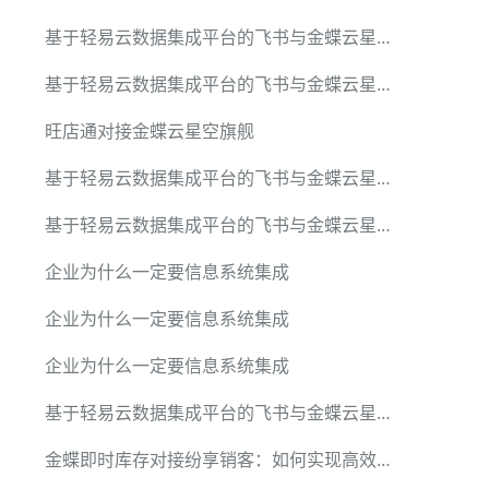
基于轻易云数据集成平台的飞书与金蝶云星空接口对接解决方案
基于轻易云数据集成平台的飞书与金蝶云星空接口对接解决方案
旺店通对接金蝶云星空旗舰
基于轻易云数据集成平台的飞书与金蝶云星空接口对接解决方案
基于轻易云数据集成平台的飞书与金蝶云星空接口对接解决方案
企业为什么一定要信息系统集成
企业为什么一定要信息系统集成
企业为什么一定要信息系统集成
基于轻易云数据集成平台的飞书与金蝶云星空接口对接解决方案
金蝶即时库存对接纷享销客：如何实现高效库存管理