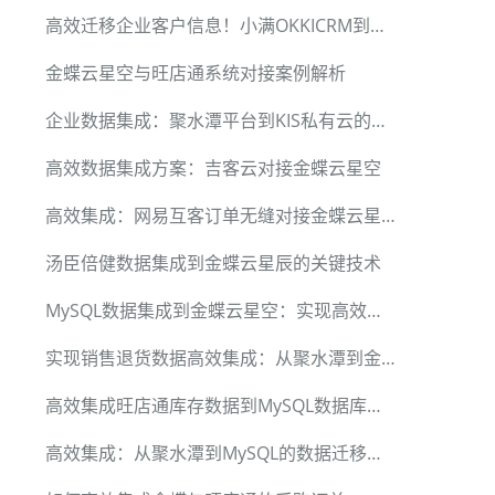
高效迁移企业客户信息！小满OKKICRM到简道云的完美对接
金蝶云星空与旺店通系统对接案例解析
企业数据集成：聚水潭平台到KIS私有云的退货单稳定性测试
高效数据集成方案：吉客云对接金蝶云星空
高效集成：网易互客订单无缝对接金蝶云星空
汤臣倍健数据集成到金蝶云星辰的关键技术
MySQL数据集成到金蝶云星空：实现高效数据流转
实现销售退货数据高效集成：从聚水潭到金蝶云星空的无缝衔接
高效集成旺店通库存数据到MySQL数据库的技术实践
高效集成：从聚水潭到MySQL的数据迁移方案