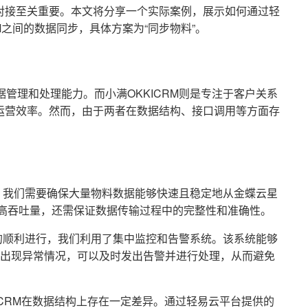
对接至关重要。本文将分享一个实际案例，展示如何通过轻
M之间的数据同步，具体方案为“同步物料”。
管理和处理能力。而小满OKKICRM则是专注于客户关系
运营效率。然而，由于两者在数据结构、接口调用等方面存
，我们需要确保大量物料数据能够快速且稳定地从金蝶云星
有高吞吐量，还需保证数据传输过程中的完整性和准确性。
的顺利进行，我们利用了集中监控和告警系统。该系统能够
出现异常情况，可以及时发出告警并进行处理，从而避免
KICRM在数据结构上存在一定差异。通过轻易云平台提供的