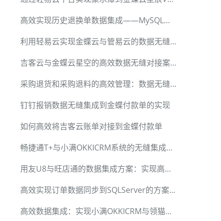
高效实现历史退换单数据集成——MySQL数据对接方案
利用轻易云实现金蝶云与管易云的数据无缝对接
吉客云与金蝶云星空的高效数据无缝对接案例
采购退货和采购退料的高效管理：数据无缝集成案例分享
钉钉报销数据无缝集成到金蝶付款单的实现
如何高效将吉客云账单对接到金蝶付款单
畅捷通T+与小满OKKICRM系统的无缝集成案例
用友U8与旺店通的数据集成方案：实现高效销售管理
高效实现订单数据同步到SQLServer的方案解析
高效数据集成：实现小满OKKICRM与领猫平台的数据对接