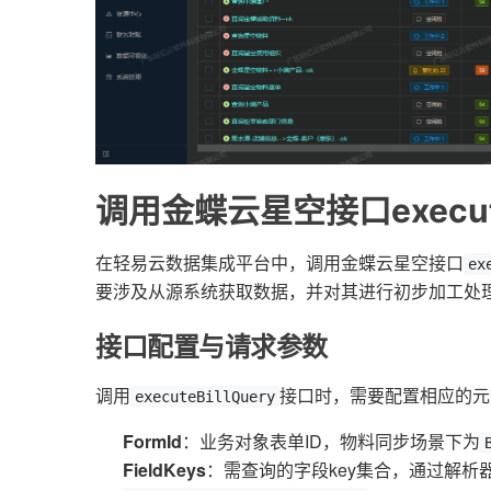
调用金蝶云星空接口execut
在轻易云数据集成平台中，调用金蝶云星空接口
ex
要涉及从源系统获取数据，并对其进行初步加工处
接口配置与请求参数
调用
接口时，需要配置相应的元
executeBillQuery
FormId
：业务对象表单ID，物料同步场景下为
FieldKeys
：需查询的字段key集合，通过解析