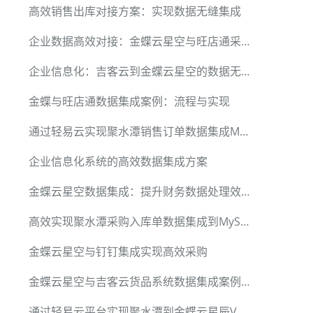
高效销售出库对接方案：实现数据无缝集成
企业数据高效对接：金蝶云星空与旺店通采购订单同步方案
企业信息化：吉客云到金蝶云星空的数据无缝对接
金蝶与旺店通数据集成案例：流程与实现
通过轻易云实现聚水潭销售订单数据集成MySQL详解
企业信息化系统的高效数据集成方案
金蝶云星空数据集成：提升财务数据处理效率
高效实现聚水潭采购入库单数据集成到MySQL数据库
金蝶云星空与钉钉集成实现高效采购
金蝶云星空与吉客云货品系统数据集成案例解析
通过轻易云平台实现聚水潭到金蝶云星辰V2的采购退货单集成