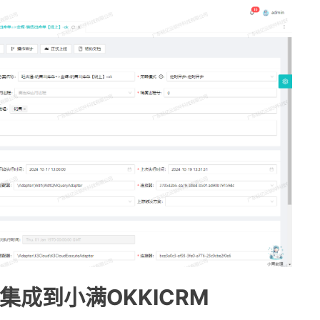
成到小满OKKICRM