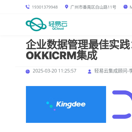
19301379948
广州市番禺区白山路11号
M
企业数据管理最佳实践
OKKICRM集成
2025-03-20 11:25:57
轻易云集成顾问-