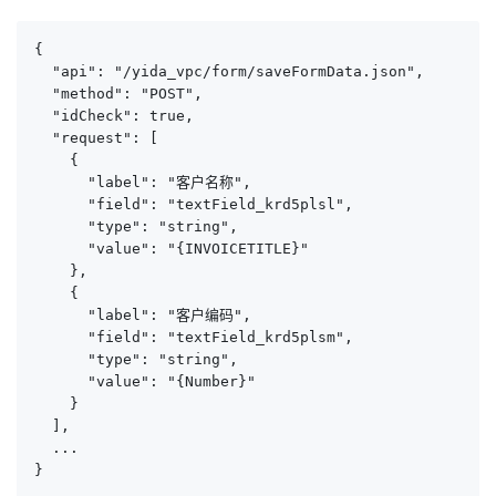
{

  "api": "/yida_vpc/form/saveFormData.json",

  "method": "POST",

  "idCheck": true,

  "request": [

    {

      "label": "客户名称",

      "field": "textField_krd5plsl",

      "type": "string",

      "value": "{INVOICETITLE}"

    },

    {

      "label": "客户编码",

      "field": "textField_krd5plsm",

      "type": "string",

      "value": "{Number}"

    }

  ],

  ...

}