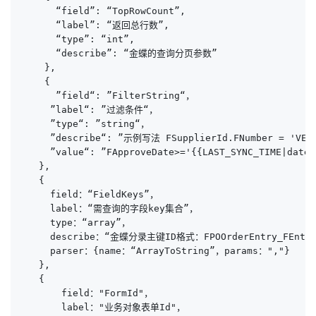
      “field”: “TopRowCount”,

      “label”: “返回总行数”,

      “type”: “int”,

      “describe”: “金蝶的查询分页参数”

    },

    {

      ”field“: ”FilterString“，

     ”label“: ”过滤条件“，

     ”type“: ”string“，

     ”describe“: ”示例写法 FSupplierId.FNumber = 'VEN0
     ”value“: ”FApproveDate>='{{LAST_SYNC_TIME|dateTi
   },

   {

     field：“FieldKeys”，

     label：“需查询的字段key集合”，

     type：“array”，

     describe：“金蝶分录主键ID格式：FPOOrderEntry_FEntryI
     parser：{name：“ArrayToString”，params：","}

   },

   { 

       field："FormId"， 

       label："业务对象表单Id"， 
