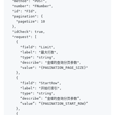
  "method": "POST",

  "number": "FNumber",

  "id": "FId",

  "pagination": {

    "pageSize": 10

  },

  "idCheck": true,

  "request": [

    {

      "field": "Limit",

      "label": "最大行数",

      "type": "string",

      "describe": "金蝶的查询分页参数",

      "value": "{PAGINATION_PAGE_SIZE}"

    },

    {

      "field": "StartRow",

      "label": "开始行索引",

      "type": "string",

      “describe”: “金蝶的查询分页参数”,

      “value”: “{PAGINATION_START_ROW}”

    },

    {
