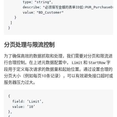
       type："string"， 

       describe："必须填写金蝶的表单ID如:PUR_PurchaseOrde
       value："BD_Customer"

   }

 ]

}
分页处理与限流控制
为了确保高效的数据抓取和处理，我们需要对分页和限流进
行合理控制。在上述元数据配置中，
和
字
Limit
StartRow
段用于定义每次请求的数据量和起始位置。通过设置合理的
分页大小（例如每页10条记录），可以有效避免接口超时或
服务器压力过大。
{

  field: ‘Limit’,

  value: ‘10’

},
