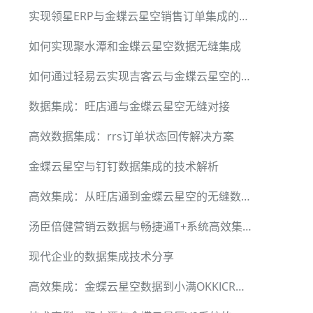
实现领星ERP与金蝶云星空销售订单集成的技术详解
如何实现聚水潭和金蝶云星空数据无缝集成
如何通过轻易云实现吉客云与金蝶云星空的数据集成
数据集成：旺店通与金蝶云星空无缝对接
高效数据集成：rrs订单状态回传解决方案
金蝶云星空与钉钉数据集成的技术解析
高效集成：从旺店通到金蝶云星空的无缝数据对接
汤臣倍健营销云数据与畅捷通T+系统高效集成案例解析
现代企业的数据集成技术分享
高效集成：金蝶云星空数据到小满OKKICRM系统的案例解析