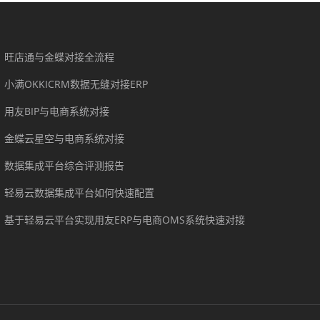
旺店通与金蝶对接全流程
小满OKKICRM数据无缝对接ERP
用友BIP与电商系统对接
金蝶云星空与电商系统对接
数据集成平台综合评测报告
轻易云数据集成平台如何快速配置
基于轻易云平台实现用友ERP与电商OMS系统快速对接