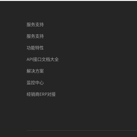
服务支持
服务支持
功能特性
API接口文档大全
解决方案
监控中心
经销商ERP对接