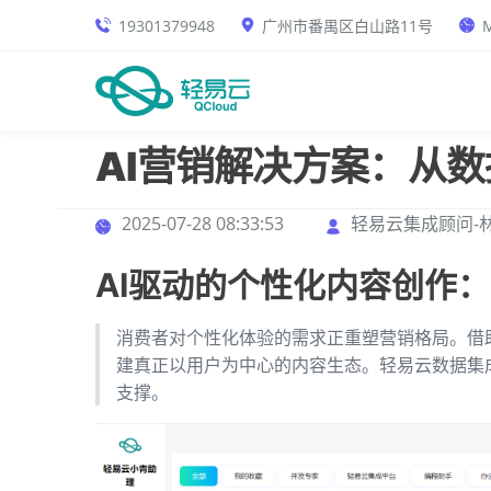
19301379948
广州市番禺区白山路11号
M
AI营销解决方案：从
2025-07-28 08:33:53
轻易云集成顾问-
AI驱动的个性化内容创作
消费者对个性化体验的需求正重塑营销格局。借
建真正以用户为中心的内容生态。轻易云数据集
支撑。