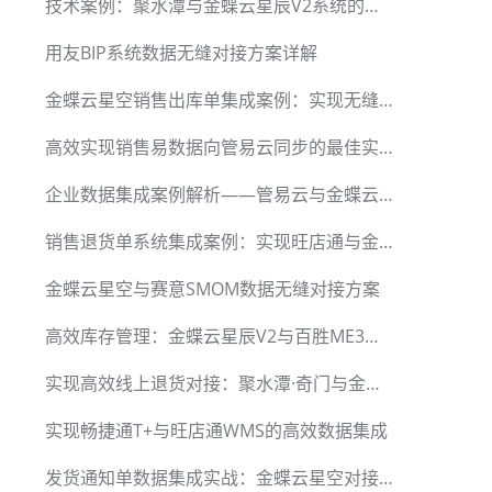
技术案例：聚水潭与金蝶云星辰V2系统的集成设计
用友BIP系统数据无缝对接方案详解
金蝶云星空销售出库单集成案例：实现无缝数据对接
高效实现销售易数据向管易云同步的最佳实践
企业数据集成案例解析——管易云与金蝶云星空对接
销售退货单系统集成案例：实现旺店通与金蝶云星空无缝对接
金蝶云星空与赛意SMOM数据无缝对接方案
高效库存管理：金蝶云星辰V2与百胜ME3数据集成实践
实现高效线上退货对接：聚水潭·奇门与金蝶云星空数据集成
实现畅捷通T+与旺店通WMS的高效数据集成
发货通知单数据集成实战：金蝶云星空对接实例