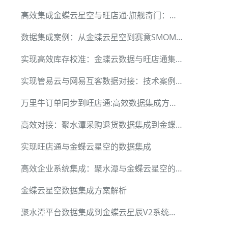
高效集成金蝶云星空与旺店通·旗舰奇门：实现自动发货通知单处理
数据集成案例：从金蝶云星空到赛意SMOM的高效对接
实现高效库存校准：金蝶云数据与旺店通集成方案
实现管易云与网易互客数据对接：技术案例解析
万里牛订单同步到旺店通:高效数据集成方案解析
高效对接：聚水潭采购退货数据集成到金蝶云星辰V2的案例分享
实现旺店通与金蝶云星空的数据集成
高效企业系统集成：聚水潭与金蝶云星空的数据同步案例
金蝶云星空数据集成方案解析
聚水潭平台数据集成到金蝶云星辰V2系统的技术方案