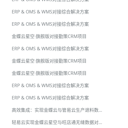
ERP & OMS & WMS对接综合解决方案
ERP & OMS & WMS对接综合解决方案
金蝶云星空·旗舰版对接勤策CRM项目
ERP & OMS & WMS对接综合解决方案
金蝶云星空·旗舰版对接勤策CRM项目
金蝶云星空·旗舰版对接勤策CRM项目
ERP & OMS & WMS对接综合解决方案
ERP & OMS & WMS对接综合解决方案
高效集成：实现金蝶云与管易云生产退料数据传输
轻易云实现金蝶云星空与旺店通无缝数据对接