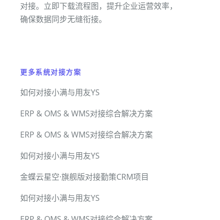
对接。立即下载流程图，提升企业运营效率，
确保数据同步无缝衔接。
更多系统对接方案
如何对接小满与用友YS
ERP & OMS & WMS对接综合解决方案
ERP & OMS & WMS对接综合解决方案
如何对接小满与用友YS
金蝶云星空·旗舰版对接勤策CRM项目
如何对接小满与用友YS
ERP & OMS & WMS对接综合解决方案