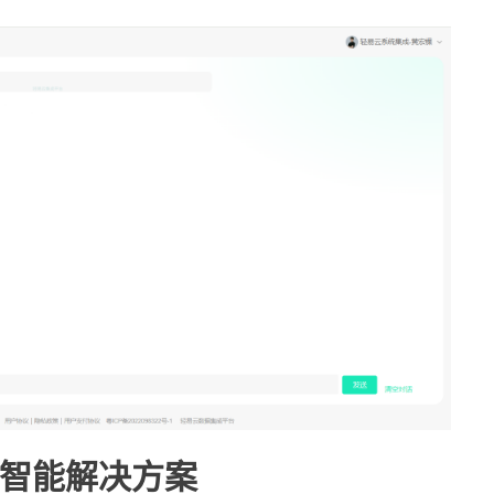
的智能解决方案