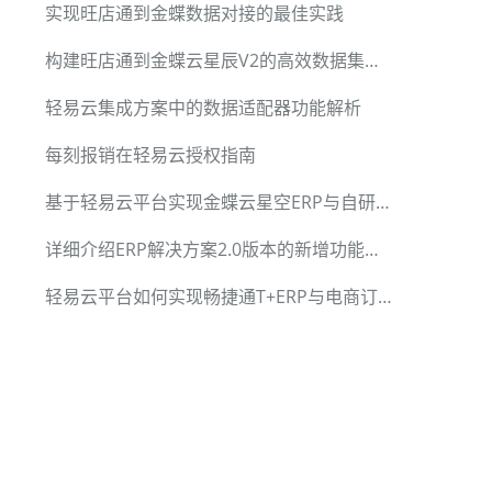
实现旺店通到金蝶数据对接的最佳实践
构建旺店通到金蝶云星辰V2的高效数据集成方案
轻易云集成方案中的数据适配器功能解析
每刻报销在轻易云授权指南
基于轻易云平台实现金蝶云星空ERP与自研MES系统的数据集成
详细介绍ERP解决方案2.0版本的新增功能和优化
轻易云平台如何实现畅捷通T+ERP与电商订单高效对接