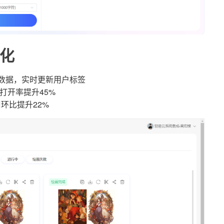
化
体数据，实时更新用户标签
打开率提升45%
环比提升22%