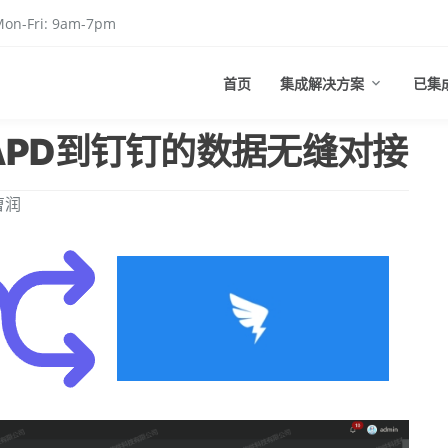
on-Fri: 9am-7pm
首页
集成解决方案
已集
APD到钉钉的数据无缝对接
曹润