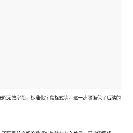
去除无效字段、标准化字段格式等。这一步骤确保了后续的