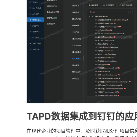
TAPD数据集成到钉钉的
在现代企业的项目管理中，及时获取和处理项目信息至关重要。