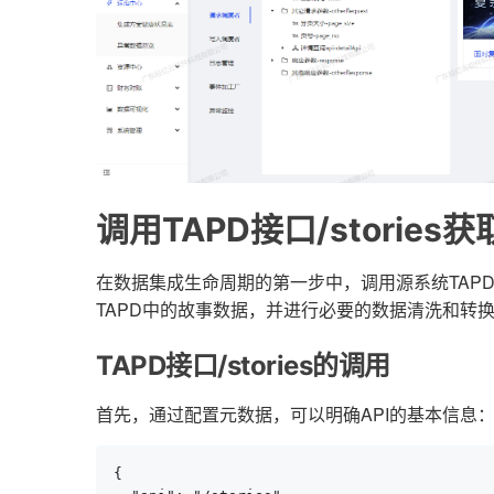
调用TAPD接口/storie
在数据集成生命周期的第一步中，调用源系统TAPD接
TAPD中的故事数据，并进行必要的数据清洗和转
TAPD接口/stories的调用
首先，通过配置元数据，可以明确API的基本信息
{
