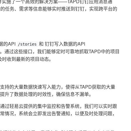
设计并实施了一个高效的解决方案——TAPD钉钉应用消息通
中的任务、需求等信息能够实时推送到钉钉，实现跨平台的
据的API
和 钉钉写入数据的API
/stories
。通过这些接口，我们能够定时可靠地抓取TAPD中的项目
及时收到最新的项目动态。
支持的大量数据快速写入能力，使得从TAPD获取的大量
提升了数据处理的时效性，确保信息不漏单。
通过轻易云提供的集中监控和告警系统，我们可以实时跟
常情况，系统会立即发出告警通知，以便及时处理问题，