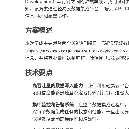
Development）与钉钉之间的数据集成，我们
知。该方案通过轻易云数据集成平台，确保TAPD
信息同步和高效协作。
方案概述
本次集成主要涉及两个关键API接口：TAPD获取数
topapi/message/corpconversation/asyncsend_v2
信息，并将其批量推送到钉钉，确保团队成员能够
技术要点
高吞吐量的数据写入能力
：我们利用轻易云平台
项目信息能够迅速且稳定地传输到钉钉。这极大
集中监控和告警系统
：在整个数据集成过程中，
踪每个数据集成任务的状态和性能。一旦出现异
保障数据流动的连续性和准确性。