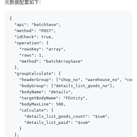
元数据配置如下：
{

  "api": "batchSave",

  "method": "POST",

  "idCheck": true,

  "operation": {

    "rowsKey": "array",

    "rows": 1,

    "method": "batchArraySave"

  },

  "groupCalculate": {

    "headerGroup": ["shop_no", "warehouse_no", "cons
    "bodyGroup": ["details_list_goods_no"],

    "bodyName": "details",

    "targetBodyName": "FEntity",

    "bodyMaxLine": 500,

    "calculate": {

      "details_list_goods_count": "$sum",

      "details_list_paid": "$sum"

    }

  },
