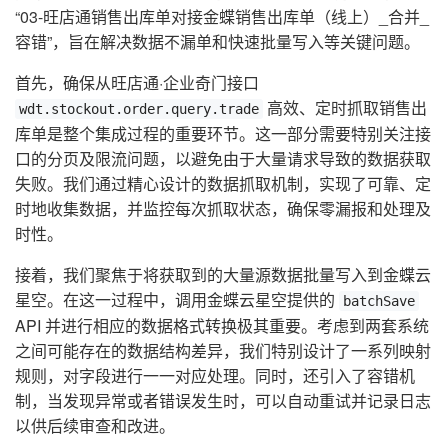
“03-旺店通销售出库单对接金蝶销售出库单（线上）_合并_
容错”，旨在解决数据不漏单和快速批量写入等关键问题。
首先，确保从旺店通·企业奇门接口
高效、定时抓取销售出
wdt.stockout.order.query.trade
库单是整个集成过程的重要环节。这一部分需要特别关注接
口的分页及限流问题，以避免由于大量请求导致的数据获取
失败。我们通过精心设计的数据抓取机制，实现了可靠、定
时地收集数据，并监控每次抓取状态，确保零漏报和处理及
时性。
接着，我们聚焦于将获取到的大量源数据批量写入到金蝶云
星空。在这一过程中，调用金蝶云星空提供的
batchSave
API 并进行相应的数据格式转换极其重要。考虑到两套系统
之间可能存在的数据结构差异，我们特别设计了一系列映射
规则，对字段进行一一对应处理。同时，还引入了容错机
制，当发现异常或者错误发生时，可以自动重试并记录日志
以供后续审查和改进。