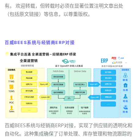
有。 欢迎转载，但转载时必须在显著位置注明文章出处
（包括原文链接）等信息，以尊重版权。
百威BEES系统与经销商ERP对接
百威BEES系统与经销商ERP对接，实现了供应链的透明化和
自动化。这种集成确保了订单处理、库存管理和物流跟踪的