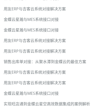
用友ERP与吉客云系统对接解决方案
金蝶云星瀚与MES系统接口对接
金蝶云星瀚与MES系统接口对接
用友ERP与吉客云系统对接解决方案
用友ERP与吉客云系统对接解决方案
销售出库单对接：从聚水潭到金蝶云的最佳方案
用友ERP与吉客云系统对接解决方案
用友ERP与吉客云系统对接解决方案
金蝶云星瀚与MES系统接口对接
实现旺店通到金蝶云星空高效数据集成的案例解析