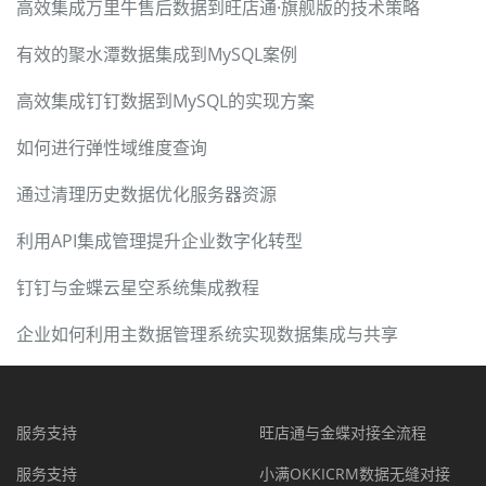
高效集成万里牛售后数据到旺店通·旗舰版的技术策略
有效的聚水潭数据集成到MySQL案例
高效集成钉钉数据到MySQL的实现方案
如何进行弹性域维度查询
通过清理历史数据优化服务器资源
利用API集成管理提升企业数字化转型
钉钉与金蝶云星空系统集成教程
企业如何利用主数据管理系统实现数据集成与共享
服务支持
旺店通与金蝶对接全流程
服务支持
小满OKKICRM数据无缝对接