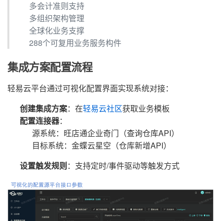
多会计准则支持
多组织架构管理
全球化业务支撑
288个可复用业务服务构件
集成方案配置流程
轻易云平台通过可视化配置界面实现系统对接：
创建集成方案
：在
轻易云社区
获取业务模板
配置连接器
：
源系统：旺店通企业奇门（查询仓库API）
目标系统：金蝶云星空（仓库新增API）
设置触发规则
：支持定时/事件驱动等触发方式