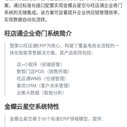
案，通过标准化接口配置实现金蝶云星空与旺店通企业奇门
系统的无缝集成。该方案可显著提升企业供应链管理效率，
实现数据自动化流转。
旺店通企业奇门系统简介
慧策以旺店通ERP为核心，构建了覆盖电商全流程的一
体化智能零售解决方案。其产品矩阵包括：
店+小程序（前端获客）
数智门店POS（销售终端）
旺店通WMS（仓储管理）
客优CRM（客户关系管理）
云筹大数据（智能分析）
金蝶云星空系统特性
金蝶云星空基于35个标准ERP领域模型，提供：