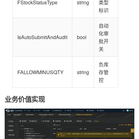
FStockStatusType
string
类型
标识
自动
化审
IsAutoSubmitAndAudit
bool
批开
关
负库
FALLOWMINUSQTY
string
存管
控
业务价值实现