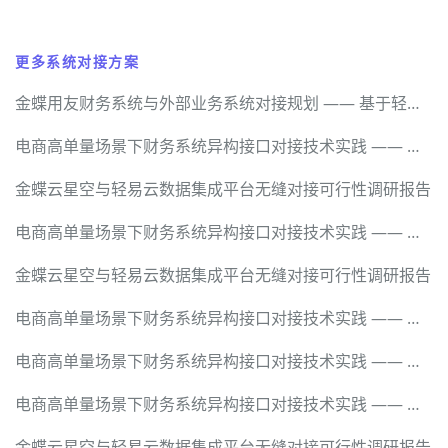
更多系统对接方案
金蝶用友财务系统与外部业务系统对接规划 —— 基于轻易云数据集成平台的技术实现
电商高单量场景下财务系统异构接口对接技术实践 —— 基于轻易云数据集成平台的全链路解决方案
金蝶云星空与轻易云数据集成平台无缝对接可行性调研报告
电商高单量场景下财务系统异构接口对接技术实践 —— 基于轻易云数据集成平台的全链路解决方案
金蝶云星空与轻易云数据集成平台无缝对接可行性调研报告
电商高单量场景下财务系统异构接口对接技术实践 —— 基于轻易云数据集成平台的全链路解决方案
电商高单量场景下财务系统异构接口对接技术实践 —— 基于轻易云数据集成平台的全链路解决方案
电商高单量场景下财务系统异构接口对接技术实践 —— 基于轻易云数据集成平台的全链路解决方案
金蝶云星空与轻易云数据集成平台无缝对接可行性调研报告