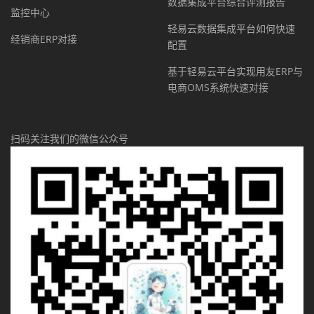
数据集成平台综合评测报告
监控中心
轻易云数据集成平台如何快速
经销商ERP对接
配置
基于轻易云平台实现用友ERP与
电商OMS系统快速对接
扫码关注我们的微信公众号