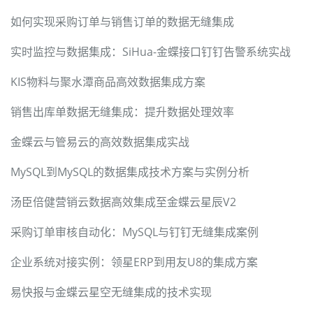
如何实现采购订单与销售订单的数据无缝集成
实时监控与数据集成：SiHua-金蝶接口钉钉告警系统实战
KIS物料与聚水潭商品高效数据集成方案
销售出库单数据无缝集成：提升数据处理效率
金蝶云与管易云的高效数据集成实战
MySQL到MySQL的数据集成技术方案与实例分析
汤臣倍健营销云数据高效集成至金蝶云星辰V2
采购订单审核自动化：MySQL与钉钉无缝集成案例
企业系统对接实例：领星ERP到用友U8的集成方案
易快报与金蝶云星空无缝集成的技术实现